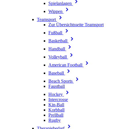
Spielanlagen
Wippen
Teamsport
Zur Übersichtsseite Teamsport
Fußball
Basketball
Handball
Volleyball
American Football
Baseball
Beach Sports
Faustball
Hockey
Intercrosse
Kin-Ball
Korbball
Prellball
Rugby
Therapiebedarf