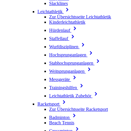
Slacklines
Leichtathletik
Zur Übersichtsseite Leichtathletik
Kinderleichtathletik
Hürdenlauf
Staffellauf
Wurfdisziplinen
Hochsprunganlagen
Stabhochsprunganlagen
Weitsprunganlagen
Messgeräte
Trainingshilfen
Leichtathletik Zubehör
Racketsport
Zur Übersichtsseite Racketsport
Badminton
Beach Tennis
Crossminton