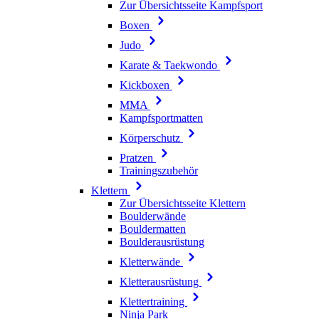
Zur Übersichtsseite Kampfsport
Boxen
Judo
Karate & Taekwondo
Kickboxen
MMA
Kampfsportmatten
Körperschutz
Pratzen
Trainingszubehör
Klettern
Zur Übersichtsseite Klettern
Boulderwände
Bouldermatten
Boulderausrüstung
Kletterwände
Kletterausrüstung
Klettertraining
Ninja Park