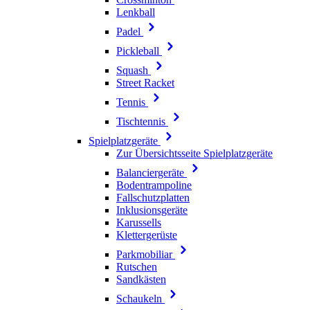
Lenkball
Padel
Pickleball
Squash
Street Racket
Tennis
Tischtennis
Spielplatzgeräte
Zur Übersichtsseite Spielplatzgeräte
Balanciergeräte
Bodentrampoline
Fallschutzplatten
Inklusionsgeräte
Karussells
Klettergerüste
Parkmobiliar
Rutschen
Sandkästen
Schaukeln