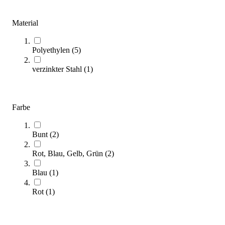
(
6
Artikel)
Material
Minihürden sind ein vielseitiges Trainingsgerät in der
Leichtathletik: Mit unserem umfassenden Ratgeber finden Sie die
Polyethylen
(
5
)
ideale Minihürde für Ihre Sportstätte. Optimieren Sie jetzt Ihr
Training!
verzinkter Stahl
(
1
)
Zum Ratgeber
Kategorien & Filter
Farbe
Sortieren nach
Bunt
(
2
)
Rot, Blau, Gelb, Grün
(
2
)
Blau
(
1
)
Rot
(
1
)