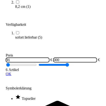
Varianten zur Auswahl
8,2 cm
(
1
)
Sofort lieferbar
Verfügbarkeit
sofort lieferbar
(
5
)
Preis
BlockX® Hürdenset
€
€
399,00 €
6 Artikel
Zum Produkt
OK
Sofort lieferbar
Symbolerklärung
Topseller