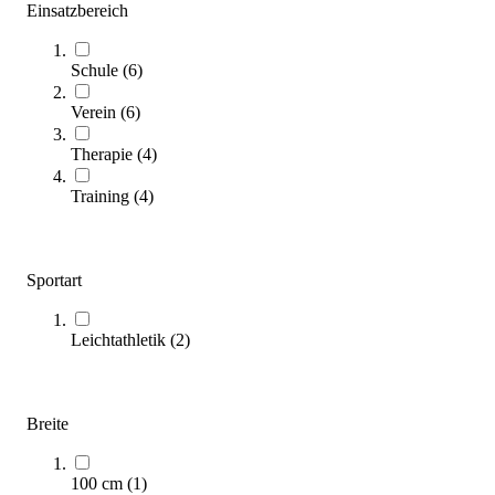
Einsatzbereich
BlockX® Baukastenset
309,00 €
ab
Schule
(
6
)
Zum Produkt
Verein
(
6
)
Varianten zur Auswahl
Nur wenige auf Lager
Therapie
(
4
)
Training
(
4
)
Sportart
Leichtathletik
(
2
)
BlockX® Grundset
Breite
269,95 €
ab
Zum Produkt
100 cm
(
1
)