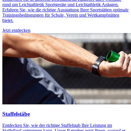
rund um Leichtathletik Sportgeräte und Leichtathletik Anlagen.
Erfahren Sie, wie die richtige Ausstattung Ihrer Sportstätten optimale
Trainingsbedingungen für Schule, Verein und Wettkampfstätten
bietet.
Jetzt entdecken
Staffelstäbe
Entdecken Sie, wie der richtige Staffelstab Ihre Leistung im
Staffellauf optimieren kann. Unser Ratgeber zeigt Ihnen, worauf es