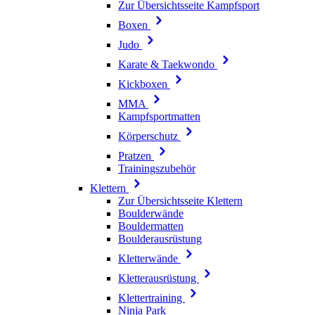
Zur Übersichtsseite Kampfsport
Boxen
Judo
Karate & Taekwondo
Kickboxen
MMA
Kampfsportmatten
Körperschutz
Pratzen
Trainingszubehör
Klettern
Zur Übersichtsseite Klettern
Boulderwände
Bouldermatten
Boulderausrüstung
Kletterwände
Kletterausrüstung
Klettertraining
Ninja Park