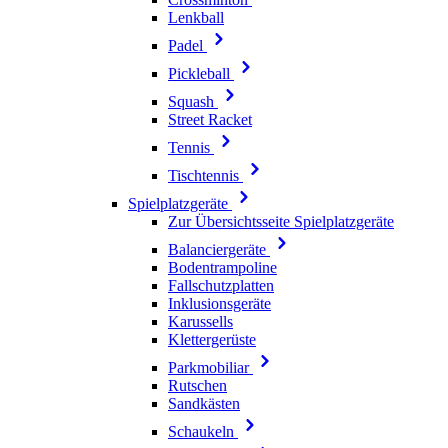
Lenkball
Padel
Pickleball
Squash
Street Racket
Tennis
Tischtennis
Spielplatzgeräte
Zur Übersichtsseite Spielplatzgeräte
Balanciergeräte
Bodentrampoline
Fallschutzplatten
Inklusionsgeräte
Karussells
Klettergerüste
Parkmobiliar
Rutschen
Sandkästen
Schaukeln