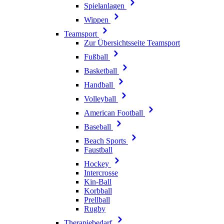
Spielanlagen
Wippen
Teamsport
Zur Übersichtsseite Teamsport
Fußball
Basketball
Handball
Volleyball
American Football
Baseball
Beach Sports
Faustball
Hockey
Intercrosse
Kin-Ball
Korbball
Prellball
Rugby
Therapiebedarf