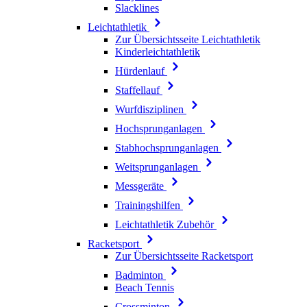
Slacklines
Leichtathletik
Zur Übersichtsseite Leichtathletik
Kinderleichtathletik
Hürdenlauf
Staffellauf
Wurfdisziplinen
Hochsprunganlagen
Stabhochsprunganlagen
Weitsprunganlagen
Messgeräte
Trainingshilfen
Leichtathletik Zubehör
Racketsport
Zur Übersichtsseite Racketsport
Badminton
Beach Tennis
Crossminton