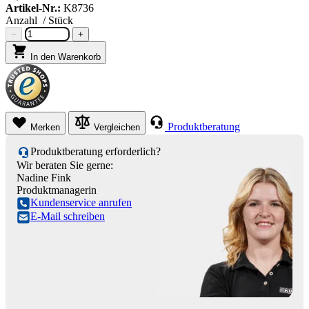
Artikel-Nr.:
K8736
Anzahl
/ Stück
−
+
In den Warenkorb
Produktberatung
Merken
Vergleichen
Produktberatung erforderlich?
Wir beraten Sie gerne:
Nadine Fink
Produktmanagerin
Kundenservice anrufen
E-Mail schreiben