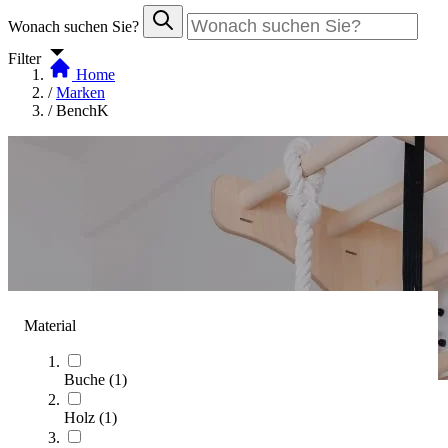
Wonach suchen Sie?
Filter
Home
/
Marken
/
BenchK
Material
Buche
(
1
)
Holz
(
1
)
BenchK