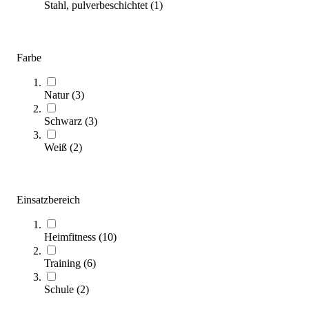
Stahl, pulverbeschichtet
(
1
)
(
10
Artikel)
Kategorien & Filter
Farbe
Sortieren nach
Natur
(
3
)
Schwarz
(
3
)
Weiß
(
2
)
Einsatzbereich
BenchK® Klimmzugstange PB3
395,00 €
ab
Heimfitness
(
10
)
Training
(
6
)
Zum Produkt
Varianten zur Auswahl
Schule
(
2
)
Nur wenige auf Lager