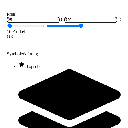
Preis
BenchK® Pull-up Bar D8
€
€
589,00 €
10 Artikel
Zum Produkt
OK
Auslauf: Noch 3 verfügbar
Symbolerklärung
Topseller
BenchK® Sprossenwand 221 mit Klimmzugstange
719,00 €
ab
Zum Produkt
Varianten zur Auswahl