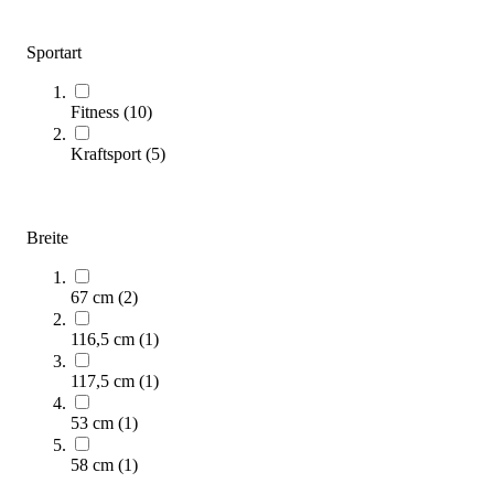
Sportart
Fitness
(
10
)
Kraftsport
(
5
)
BenchK® Trainingsbank B1
645,00 €
ab
Breite
Zum Produkt
67 cm
(
2
)
Varianten zur Auswahl
Nur wenige auf Lager
116,5 cm
(
1
)
117,5 cm
(
1
)
53 cm
(
1
)
58 cm
(
1
)