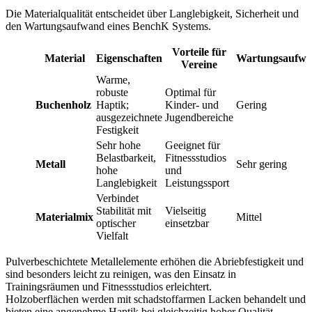
Die Materialqualität entscheidet über Langlebigkeit, Sicherheit und
den Wartungsaufwand eines BenchK Systems.
Vorteile für
Material
Eigenschaften
Wartungsaufw
Vereine
Warme,
robuste
Optimal für
Buchenholz
Haptik;
Kinder- und
Gering
ausgezeichnete
Jugendbereiche
Festigkeit
Sehr hohe
Geeignet für
Belastbarkeit,
Fitnessstudios
Metall
Sehr gering
hohe
und
Langlebigkeit
Leistungssport
Verbindet
Stabilität mit
Vielseitig
Materialmix
Mittel
optischer
einsetzbar
Vielfalt
Pulverbeschichtete Metallelemente erhöhen die Abriebfestigkeit und
sind besonders leicht zu reinigen, was den Einsatz in
Trainingsräumen und Fitnessstudios erleichtert.
Holzoberflächen werden mit schadstoffarmen Lacken behandelt und
bieten eine angenehme Haptik bei gleichzeitig hoher Qualität.