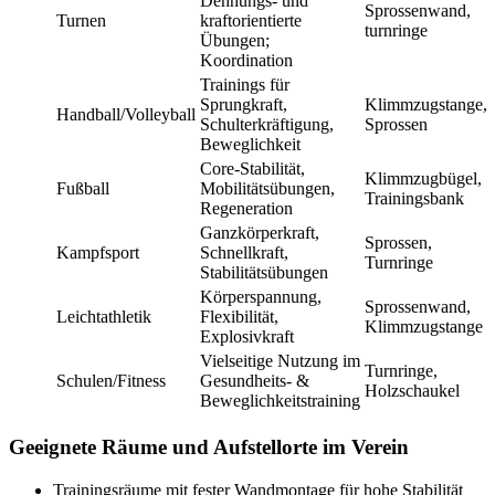
Dehnungs- und
Sprossenwand,
Turnen
kraftorientierte
turnringe
Übungen;
Koordination
Trainings für
Sprungkraft,
Klimmzugstange,
Handball/Volleyball
Schulterkräftigung,
Sprossen
Beweglichkeit
Core-Stabilität,
Klimmzugbügel,
Fußball
Mobilitätsübungen,
Trainingsbank
Regeneration
Ganzkörperkraft,
Sprossen,
Kampfsport
Schnellkraft,
Turnringe
Stabilitätsübungen
Körperspannung,
Sprossenwand,
Leichtathletik
Flexibilität,
Klimmzugstange
Explosivkraft
Vielseitige Nutzung im
Turnringe,
Schulen/Fitness
Gesundheits- &
Holzschaukel
Beweglichkeitstraining
Geeignete Räume und Aufstellorte im Verein
Trainingsräume mit fester Wandmontage für hohe Stabilität