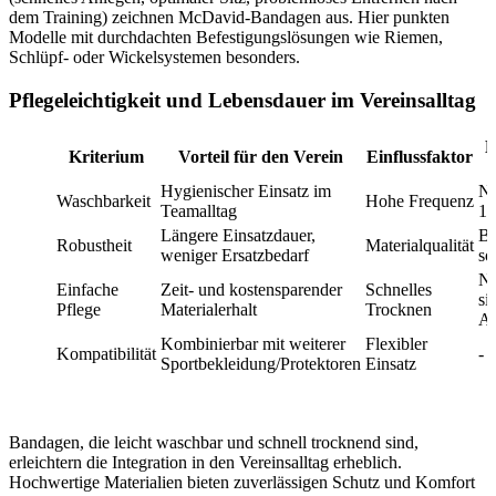
dem Training) zeichnen McDavid-Bandagen aus. Hier punkten
Modelle mit durchdachten Befestigungslösungen wie Riemen,
Schlüpf- oder Wickelsystemen besonders.
Pflegeleichtigkeit und Lebensdauer im Vereinsalltag
H
Kriterium
Vorteil für den Verein
Einflussfaktor
A
Hygienischer Einsatz im
Na
Waschbarkeit
Hohe Frequenz
Teamalltag
12
Längere Einsatzdauer,
Be
Robustheit
Materialqualität
weniger Ersatzbedarf
so
N
Einfache
Zeit- und kostensparender
Schnelles
si
Pflege
Materialerhalt
Trocknen
Ab
Kombinierbar mit weiterer
Flexibler
Kompatibilität
-
Sportbekleidung/Protektoren
Einsatz
Bandagen, die leicht waschbar und schnell trocknend sind,
erleichtern die Integration in den Vereinsalltag erheblich.
Hochwertige Materialien bieten zuverlässigen Schutz und Komfort