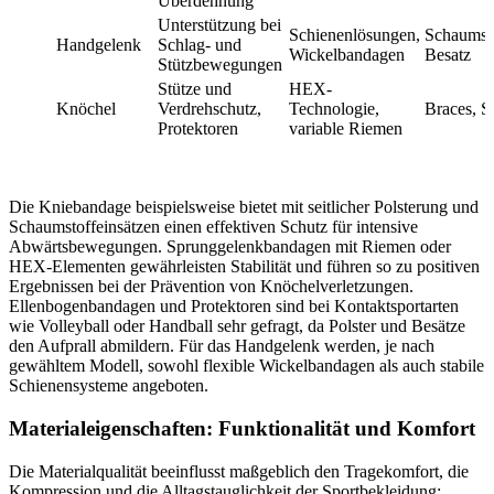
Überdehnung
Unterstützung bei
Schienenlösungen,
Schaumsto
Handgelenk
Schlag- und
Wickelbandagen
Besatz
Stützbewegungen
Stütze und
HEX-
Knöchel
Verdrehschutz,
Technologie,
Braces, S
Protektoren
variable Riemen
Die Kniebandage beispielsweise bietet mit seitlicher Polsterung und
Schaumstoffeinsätzen einen effektiven Schutz für intensive
Abwärtsbewegungen. Sprunggelenkbandagen mit Riemen oder
HEX-Elementen gewährleisten Stabilität und führen so zu positiven
Ergebnissen bei der Prävention von Knöchelverletzungen.
Ellenbogenbandagen und Protektoren sind bei Kontaktsportarten
wie Volleyball oder Handball sehr gefragt, da Polster und Besätze
den Aufprall abmildern. Für das Handgelenk werden, je nach
gewähltem Modell, sowohl flexible Wickelbandagen als auch stabile
Schienensysteme angeboten.
Materialeigenschaften: Funktionalität und Komfort
Die Materialqualität beeinflusst maßgeblich den Tragekomfort, die
Kompression und die Alltagstauglichkeit der Sportbekleidung: