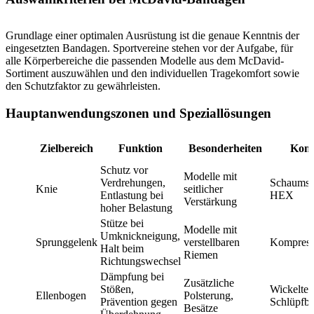
Grundlage einer optimalen Ausrüstung ist die genaue Kenntnis der
eingesetzten Bandagen. Sportvereine stehen vor der Aufgabe, für
alle Körperbereiche die passenden Modelle aus dem McDavid-
Sortiment auszuwählen und den individuellen Tragekomfort sowie
den Schutzfaktor zu gewährleisten.
Hauptanwendungszonen und Speziallösungen
Zielbereich
Funktion
Besonderheiten
Kons
Schutz vor
Modelle mit
Verdrehungen,
Schaumsto
Knie
seitlicher
Entlastung bei
HEX
Verstärkung
hoher Belastung
Stütze bei
Modelle mit
Umknickneigung,
Sprunggelenk
verstellbaren
Kompress
Halt beim
Riemen
Richtungswechsel
Dämpfung bei
Zusätzliche
Stößen,
Wickeltec
Ellenbogen
Polsterung,
Prävention gegen
Schlüpfb
Besätze