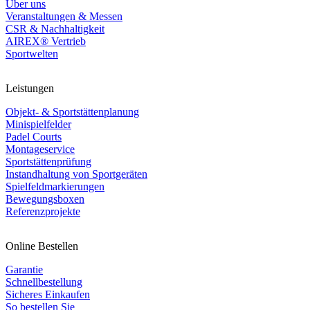
Über uns
Veranstaltungen & Messen
CSR & Nachhaltigkeit
AIREX® Vertrieb
Sportwelten
Leistungen
Objekt- & Sportstättenplanung
Minispielfelder
Padel Courts
Montageservice
Sportstättenprüfung
Instandhaltung von Sportgeräten
Spielfeldmarkierungen
Bewegungsboxen
Referenzprojekte
Online Bestellen
Garantie
Schnellbestellung
Sicheres Einkaufen
So bestellen Sie