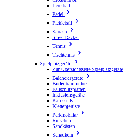
Lenkball
Padel
Pickleball
Squash
Street Racket
Tennis
Tischtennis
Spielplatzgeräte
Zur Übersichtsseite Spielplatzgeräte
Balanciergeräte
Bodentrampoline
Fallschutzplatten
Inklusionsgeräte
Karussells
Klettergerüste
Parkmobiliar
Rutschen
Sandkästen
Schaukeln