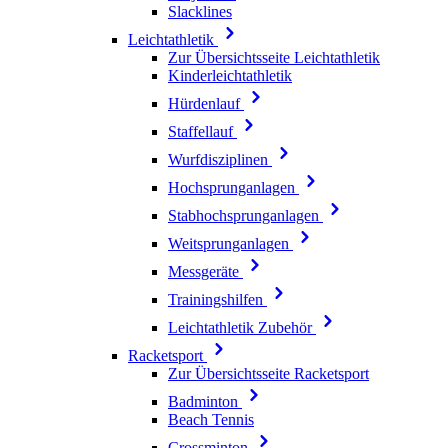
Slacklines
Leichtathletik
Zur Übersichtsseite Leichtathletik
Kinderleichtathletik
Hürdenlauf
Staffellauf
Wurfdisziplinen
Hochsprunganlagen
Stabhochsprunganlagen
Weitsprunganlagen
Messgeräte
Trainingshilfen
Leichtathletik Zubehör
Racketsport
Zur Übersichtsseite Racketsport
Badminton
Beach Tennis
Crossminton