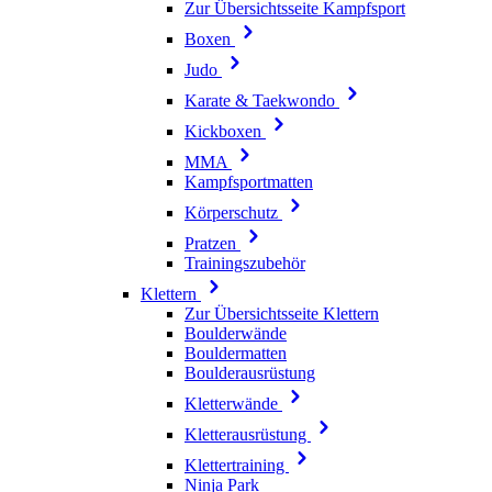
Zur Übersichtsseite Kampfsport
Boxen
Judo
Karate & Taekwondo
Kickboxen
MMA
Kampfsportmatten
Körperschutz
Pratzen
Trainingszubehör
Klettern
Zur Übersichtsseite Klettern
Boulderwände
Bouldermatten
Boulderausrüstung
Kletterwände
Kletterausrüstung
Klettertraining
Ninja Park