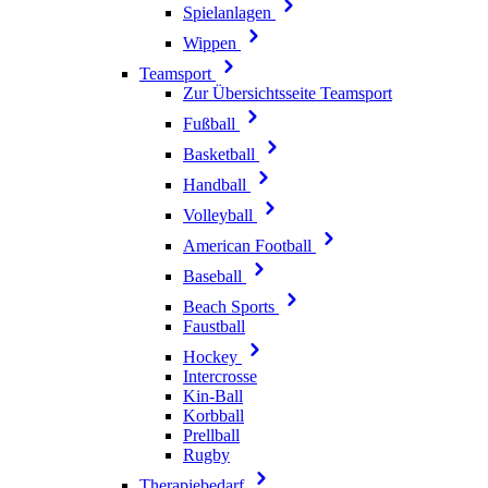
Spielanlagen
Wippen
Teamsport
Zur Übersichtsseite Teamsport
Fußball
Basketball
Handball
Volleyball
American Football
Baseball
Beach Sports
Faustball
Hockey
Intercrosse
Kin-Ball
Korbball
Prellball
Rugby
Therapiebedarf