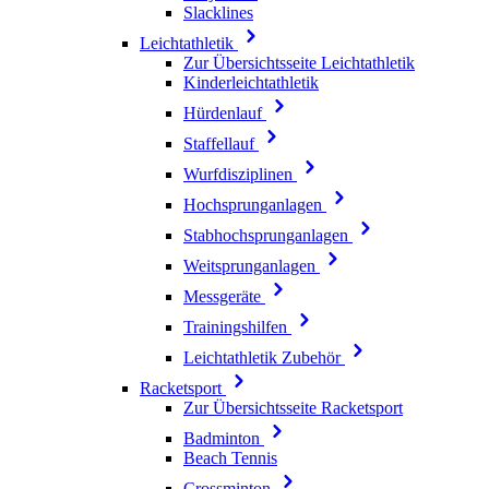
Slacklines
Leichtathletik
Zur Übersichtsseite Leichtathletik
Kinderleichtathletik
Hürdenlauf
Staffellauf
Wurfdisziplinen
Hochsprunganlagen
Stabhochsprunganlagen
Weitsprunganlagen
Messgeräte
Trainingshilfen
Leichtathletik Zubehör
Racketsport
Zur Übersichtsseite Racketsport
Badminton
Beach Tennis
Crossminton