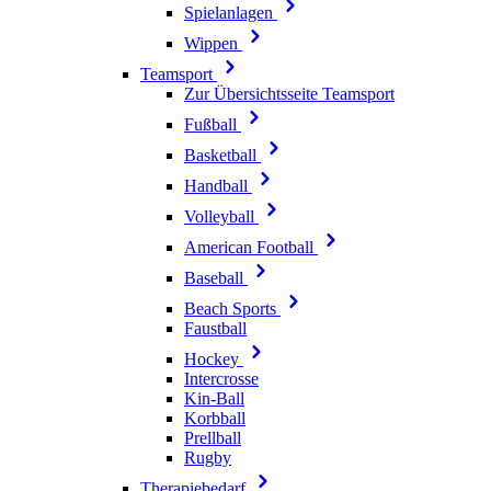
Spielanlagen
Wippen
Teamsport
Zur Übersichtsseite Teamsport
Fußball
Basketball
Handball
Volleyball
American Football
Baseball
Beach Sports
Faustball
Hockey
Intercrosse
Kin-Ball
Korbball
Prellball
Rugby
Therapiebedarf