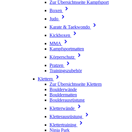
Zur Übersichtsseite Kampfsport
Boxen
Judo
Karate & Taekwondo
Kickboxen
MMA
Kampfsportmatten
Körperschutz
Pratzen
Trainingszubehör
Klettern
Zur Übersichtsseite Klettern
Boulderwände
Bouldermatten
Boulderausrüstung
Kletterwände
Kletterausrüstung
Klettertraining
Ninja Park