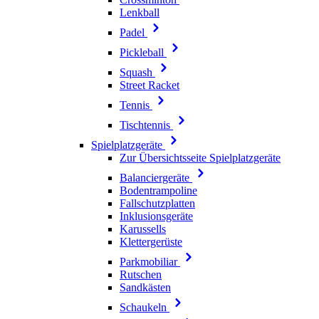
Lenkball
Padel
Pickleball
Squash
Street Racket
Tennis
Tischtennis
Spielplatzgeräte
Zur Übersichtsseite Spielplatzgeräte
Balanciergeräte
Bodentrampoline
Fallschutzplatten
Inklusionsgeräte
Karussells
Klettergerüste
Parkmobiliar
Rutschen
Sandkästen
Schaukeln