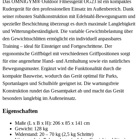
Das OMNIGYM® Outdoor Fitnessgerät OG23 ist ein kompaktes
Rudergerät für den professionellen Einsatz im Außenbereich. Dank
seiner robusten Stahlkonstruktion mit Edelstahl-Bewegungsarm und
spezieller Beschichtung überzeugt es durch maximale Langlebigkeit
und Witterungsbeständigkeit. Die variable Gewichtsbelastung über
den Gewichtsschlitten ermöglicht ein individuell anpassbares
Training – ideal für Einsteiger und Fortgeschrittene. Der
ergonomische Griffbügel mit verschiedenen Griffpositionen sorgt
für eine angenehme Hand- und Armhaltung sowie ein natürliches
Bewegungsmuster. Ergänzt wird die Funktionalität durch die
kompakte Bauweise, wodurch das Gerät optimal für Parks,
Sportanlagen und Schulhöfe geeignet ist. Die wartungsfreie
Konstruktion rundet das Gesamtpaket ab und macht das Gerät
besonders langlebig im Außeneinsatz.
Eigenschaften
Maße (L x B x H): 206 x 85 x 141 cm
Gewicht: 128 kg
Widerstand: 20 – 70 kg (2,5 kg Schritte)