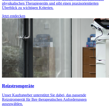
physikalischen Therapiegeräts und gibt einen praxisorientierten
Überblick zu wichtigen Kriterien.
Jetzt entdecken
Reizstromgeräte
Unser Kaufratgeber unterstützt Sie dabei, das passende
Reizstromgerät für Ihre therapeutischen Anforderungen
auszuwählen.