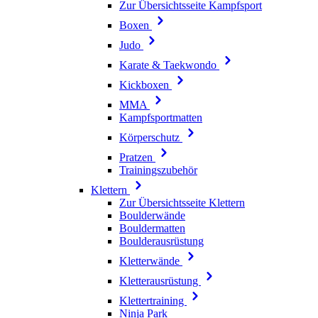
Zur Übersichtsseite Kampfsport
Boxen
Judo
Karate & Taekwondo
Kickboxen
MMA
Kampfsportmatten
Körperschutz
Pratzen
Trainingszubehör
Klettern
Zur Übersichtsseite Klettern
Boulderwände
Bouldermatten
Boulderausrüstung
Kletterwände
Kletterausrüstung
Klettertraining
Ninja Park