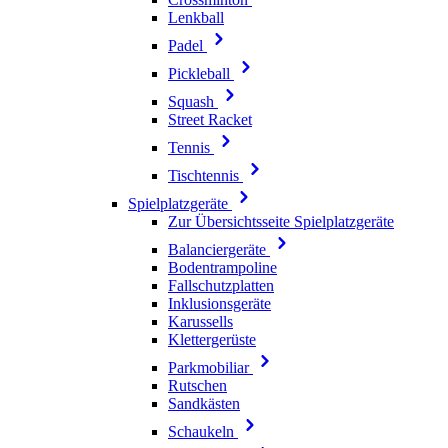
Lenkball
Padel
Pickleball
Squash
Street Racket
Tennis
Tischtennis
Spielplatzgeräte
Zur Übersichtsseite Spielplatzgeräte
Balanciergeräte
Bodentrampoline
Fallschutzplatten
Inklusionsgeräte
Karussells
Klettergerüste
Parkmobiliar
Rutschen
Sandkästen
Schaukeln