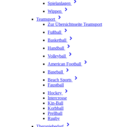
Spielanlagen
Wippen
Teamsport
Zur Übersichtsseite Teamsport
Fußball
Basketball
Handball
Volleyball
American Football
Baseball
Beach Sports
Faustball
Hockey
Intercrosse
Kin-Ball
Korbball
Prellball
Rugby
Therapiebedarf