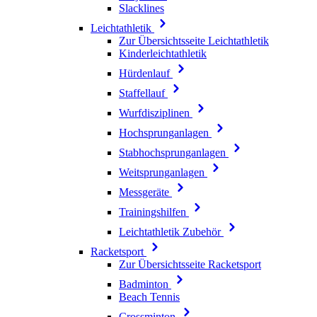
Slacklines
Leichtathletik
Zur Übersichtsseite Leichtathletik
Kinderleichtathletik
Hürdenlauf
Staffellauf
Wurfdisziplinen
Hochsprunganlagen
Stabhochsprunganlagen
Weitsprunganlagen
Messgeräte
Trainingshilfen
Leichtathletik Zubehör
Racketsport
Zur Übersichtsseite Racketsport
Badminton
Beach Tennis
Crossminton