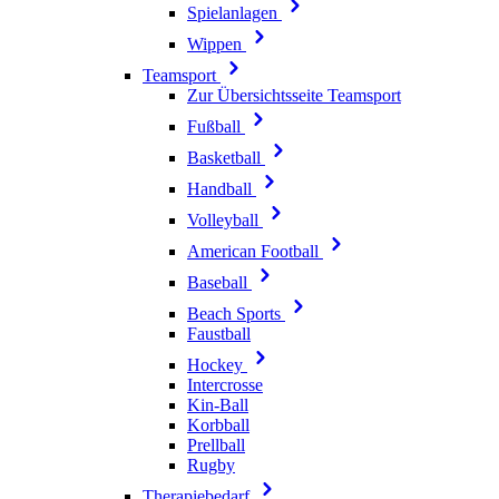
Spielanlagen
Wippen
Teamsport
Zur Übersichtsseite Teamsport
Fußball
Basketball
Handball
Volleyball
American Football
Baseball
Beach Sports
Faustball
Hockey
Intercrosse
Kin-Ball
Korbball
Prellball
Rugby
Therapiebedarf