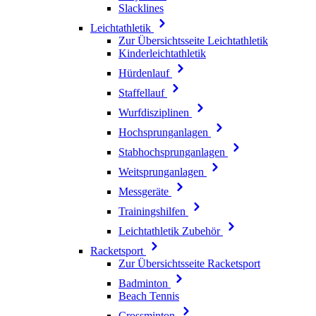
Slacklines
Leichtathletik
Zur Übersichtsseite Leichtathletik
Kinderleichtathletik
Hürdenlauf
Staffellauf
Wurfdisziplinen
Hochsprunganlagen
Stabhochsprunganlagen
Weitsprunganlagen
Messgeräte
Trainingshilfen
Leichtathletik Zubehör
Racketsport
Zur Übersichtsseite Racketsport
Badminton
Beach Tennis
Crossminton