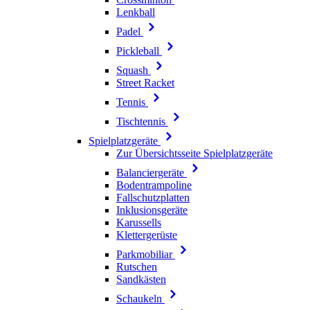
Lenkball
Padel
Pickleball
Squash
Street Racket
Tennis
Tischtennis
Spielplatzgeräte
Zur Übersichtsseite Spielplatzgeräte
Balanciergeräte
Bodentrampoline
Fallschutzplatten
Inklusionsgeräte
Karussells
Klettergerüste
Parkmobiliar
Rutschen
Sandkästen
Schaukeln