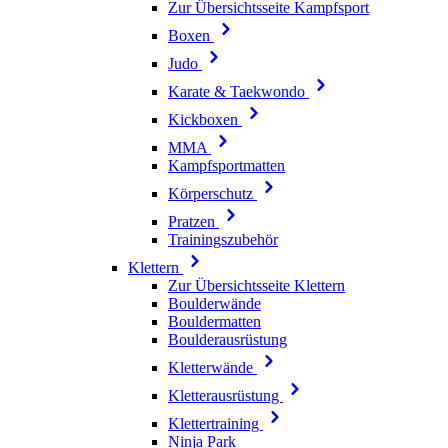
Zur Übersichtsseite Kampfsport
Boxen
Judo
Karate & Taekwondo
Kickboxen
MMA
Kampfsportmatten
Körperschutz
Pratzen
Trainingszubehör
Klettern
Zur Übersichtsseite Klettern
Boulderwände
Bouldermatten
Boulderausrüstung
Kletterwände
Kletterausrüstung
Klettertraining
Ninja Park