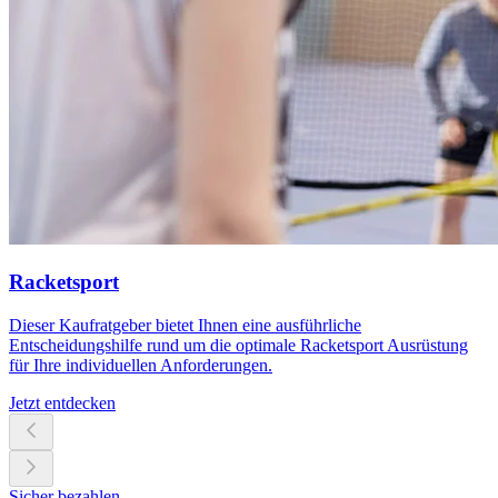
Racketsport
Dieser Kaufratgeber bietet Ihnen eine ausführliche
Entscheidungshilfe rund um die optimale Racketsport Ausrüstung
für Ihre individuellen Anforderungen.
Jetzt entdecken
Sicher bezahlen