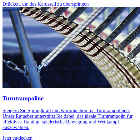
Drücken, um das Karussell zu überspringen
Turntrampoline
Steigern Sie Sprungkraft und Koordination mit Turntrampolinen:
Unser Ratgeber unterstützt Sie dabei, das ideale Turntrampolin für
effektives Training, spielerische Bewegung und Wettkampf
auszuwählen.
Jetzt entdecken