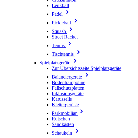
Lenkball
Padel
Pickleball
Squash
Street Racket
Tennis
Tischtennis
Spielplatzgeräte
Zur Übersichtsseite Spielplatzgeräte
Balanciergeräte
Bodentrampoline
Fallschutzplatten
Inklusionsgeräte
Karussells
Klettergerüste
Parkmobiliar
Rutschen
Sandkästen
Schaukeln