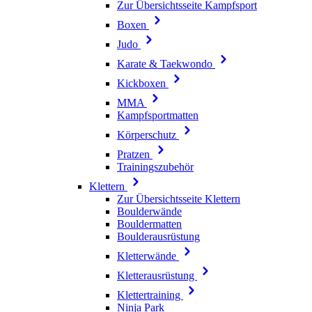
Zur Übersichtsseite Kampfsport
Boxen
Judo
Karate & Taekwondo
Kickboxen
MMA
Kampfsportmatten
Körperschutz
Pratzen
Trainingszubehör
Klettern
Zur Übersichtsseite Klettern
Boulderwände
Bouldermatten
Boulderausrüstung
Kletterwände
Kletterausrüstung
Klettertraining
Ninja Park