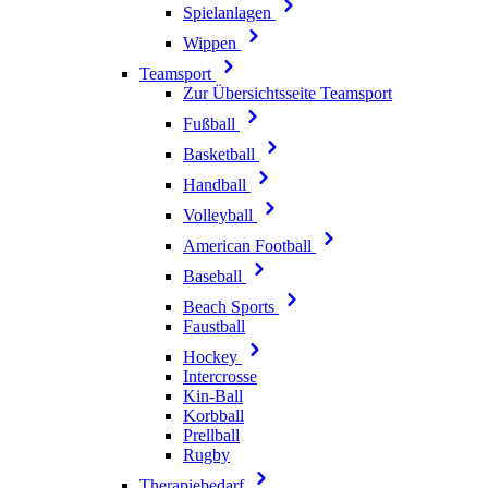
Spielanlagen
Wippen
Teamsport
Zur Übersichtsseite Teamsport
Fußball
Basketball
Handball
Volleyball
American Football
Baseball
Beach Sports
Faustball
Hockey
Intercrosse
Kin-Ball
Korbball
Prellball
Rugby
Therapiebedarf