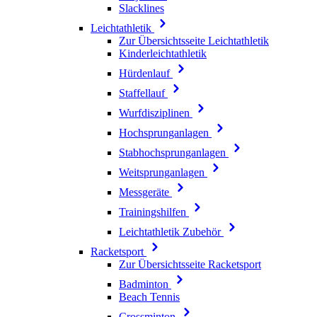
Slacklines
Leichtathletik
Zur Übersichtsseite Leichtathletik
Kinderleichtathletik
Hürdenlauf
Staffellauf
Wurfdisziplinen
Hochsprunganlagen
Stabhochsprunganlagen
Weitsprunganlagen
Messgeräte
Trainingshilfen
Leichtathletik Zubehör
Racketsport
Zur Übersichtsseite Racketsport
Badminton
Beach Tennis
Crossminton