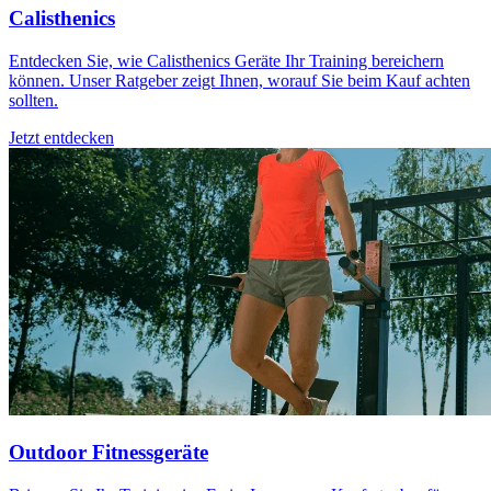
Calisthenics
Entdecken Sie, wie Calisthenics Geräte Ihr Training bereichern
können. Unser Ratgeber zeigt Ihnen, worauf Sie beim Kauf achten
sollten.
Jetzt entdecken
Outdoor Fitnessgeräte