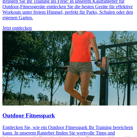
Bringen Sie Ihr Training ins Freie: In unserem Kaufratgeber für
Outdoor-Fitnessgeräte entdecken Sie die besten Geräte für effektive
Workouts unter freiem Himmel, perfekt für Parks, Schulen oder den
eigenen Garten.
Jetzt entdecken
Outdoor Fitnesspark
Entdecken Sie, wie ein Outdoor Fitnesspark Ihr Training bereichern
kann. In unserem Ratgeber finden Sie wertvolle Tipps und