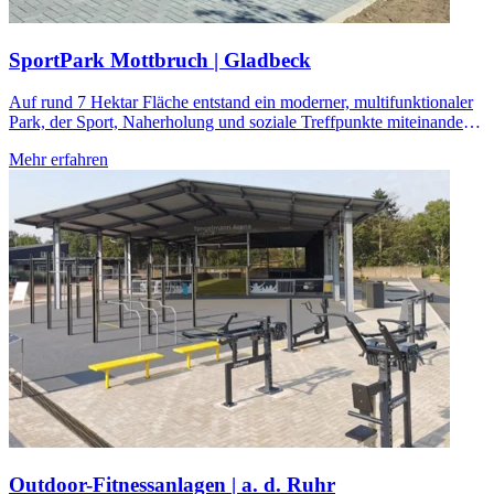
SportPark Mottbruch | Gladbeck
Auf rund 7 Hektar Fläche entstand ein moderner, multifunktionaler
Park, der Sport, Naherholung und soziale Treffpunkte miteinander
verbindet.
Mehr erfahren
Outdoor-Fitnessanlagen | a. d. Ruhr