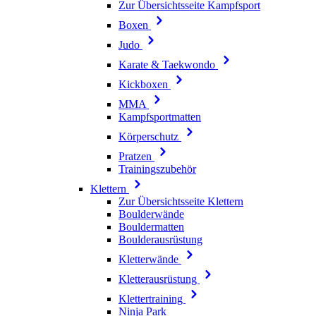
Zur Übersichtsseite Kampfsport
Boxen
Judo
Karate & Taekwondo
Kickboxen
MMA
Kampfsportmatten
Körperschutz
Pratzen
Trainingszubehör
Klettern
Zur Übersichtsseite Klettern
Boulderwände
Bouldermatten
Boulderausrüstung
Kletterwände
Kletterausrüstung
Klettertraining
Ninja Park