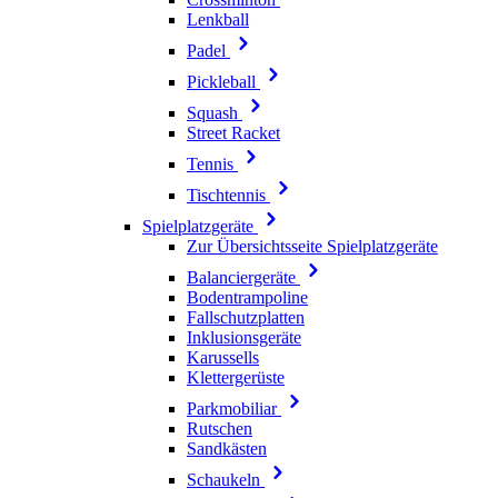
Lenkball
Padel
Pickleball
Squash
Street Racket
Tennis
Tischtennis
Spielplatzgeräte
Zur Übersichtsseite Spielplatzgeräte
Balanciergeräte
Bodentrampoline
Fallschutzplatten
Inklusionsgeräte
Karussells
Klettergerüste
Parkmobiliar
Rutschen
Sandkästen
Schaukeln