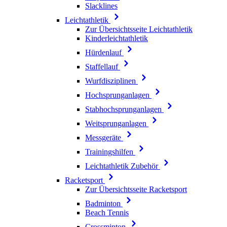
Slacklines
Leichtathletik
Zur Übersichtsseite Leichtathletik
Kinderleichtathletik
Hürdenlauf
Staffellauf
Wurfdisziplinen
Hochsprunganlagen
Stabhochsprunganlagen
Weitsprunganlagen
Messgeräte
Trainingshilfen
Leichtathletik Zubehör
Racketsport
Zur Übersichtsseite Racketsport
Badminton
Beach Tennis
Crossminton