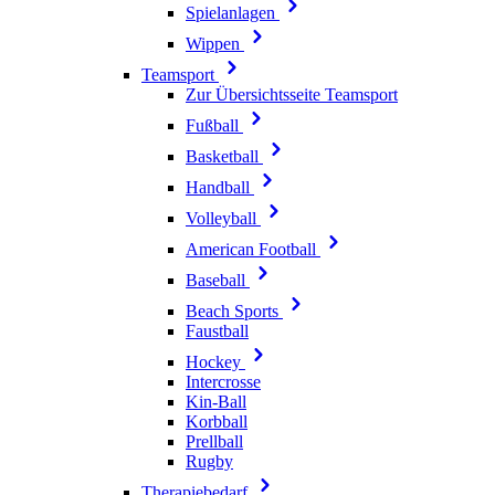
Spielanlagen
Wippen
Teamsport
Zur Übersichtsseite Teamsport
Fußball
Basketball
Handball
Volleyball
American Football
Baseball
Beach Sports
Faustball
Hockey
Intercrosse
Kin-Ball
Korbball
Prellball
Rugby
Therapiebedarf