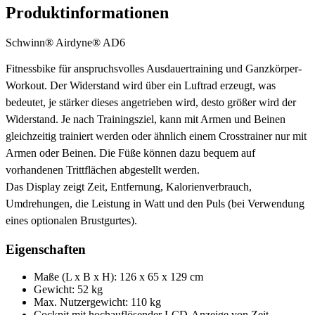
Produktinformationen
Schwinn® Airdyne® AD6
Fitnessbike für anspruchsvolles Ausdauertraining und Ganzkörper-
Workout. Der Widerstand wird über ein Luftrad erzeugt, was
bedeutet, je stärker dieses angetrieben wird, desto größer wird der
Widerstand. Je nach Trainingsziel, kann mit Armen und Beinen
gleichzeitig trainiert werden oder ähnlich einem Crosstrainer nur mit
Armen oder Beinen. Die Füße können dazu bequem auf
vorhandenen Trittflächen abgestellt werden.
Das Display zeigt Zeit, Entfernung, Kalorienverbrauch,
Umdrehungen, die Leistung in Watt und den Puls (bei Verwendung
eines optionalen Brustgurtes).
Eigenschaften
Maße (L x B x H): 126 x 65 x 129 cm
Gewicht: 52 kg
Max. Nutzergewicht: 110 kg
Cockpit mit hochauflösender LCD-Anzeige von Zeit,