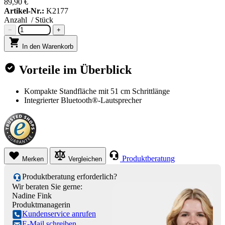
89,90 €
Artikel-Nr.:
K2177
Anzahl
/ Stück
−
+
In den Warenkorb
Vorteile im Überblick
Kompakte Standfläche mit 51 cm Schrittlänge
Integrierter Bluetooth®-Lautsprecher
Produktberatung
Merken
Vergleichen
Produktberatung erforderlich?
Wir beraten Sie gerne:
Nadine Fink
Produktmanagerin
Kundenservice anrufen
E-Mail schreiben