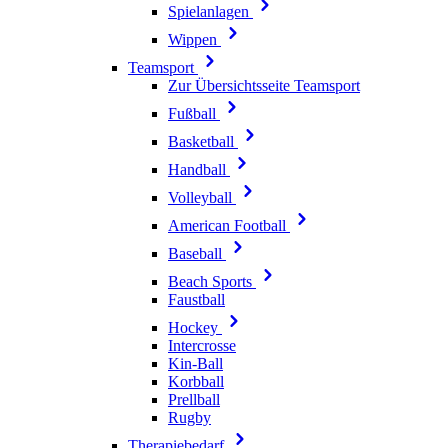
Spielanlagen
Wippen
Teamsport
Zur Übersichtsseite Teamsport
Fußball
Basketball
Handball
Volleyball
American Football
Baseball
Beach Sports
Faustball
Hockey
Intercrosse
Kin-Ball
Korbball
Prellball
Rugby
Therapiebedarf