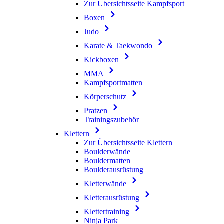
Zur Übersichtsseite Kampfsport
Boxen
Judo
Karate & Taekwondo
Kickboxen
MMA
Kampfsportmatten
Körperschutz
Pratzen
Trainingszubehör
Klettern
Zur Übersichtsseite Klettern
Boulderwände
Bouldermatten
Boulderausrüstung
Kletterwände
Kletterausrüstung
Klettertraining
Ninja Park