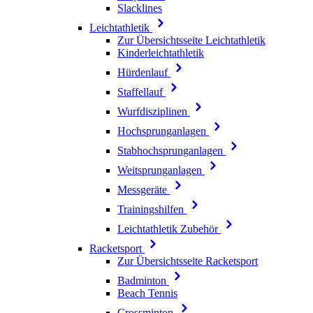
Slacklines
Leichtathletik
Zur Übersichtsseite Leichtathletik
Kinderleichtathletik
Hürdenlauf
Staffellauf
Wurfdisziplinen
Hochsprunganlagen
Stabhochsprunganlagen
Weitsprunganlagen
Messgeräte
Trainingshilfen
Leichtathletik Zubehör
Racketsport
Zur Übersichtsseite Racketsport
Badminton
Beach Tennis
Crossminton