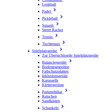
Lenkball
Padel
Pickleball
Squash
Street Racket
Tennis
Tischtennis
Spielplatzgeräte
Zur Übersichtsseite Spielplatzgeräte
Balanciergeräte
Bodentrampoline
Fallschutzplatten
Inklusionsgeräte
Karussells
Klettergerüste
Parkmobiliar
Rutschen
Sandkästen
Schaukeln