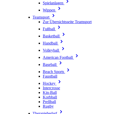
Spielanlagen
Wippen
Teamsport
Zur Übersichtsseite Teamsport
Fußball
Basketball
Handball
Volleyball
American Football
Baseball
Beach Sports
Faustball
Hockey
Intercrosse
Kin-Ball
Korbball
Prellball
Rugby
Therapiebedarf