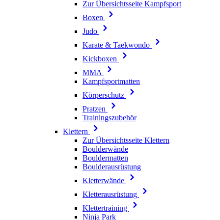
Zur Übersichtsseite Kampfsport
Boxen
Judo
Karate & Taekwondo
Kickboxen
MMA
Kampfsportmatten
Körperschutz
Pratzen
Trainingszubehör
Klettern
Zur Übersichtsseite Klettern
Boulderwände
Bouldermatten
Boulderausrüstung
Kletterwände
Kletterausrüstung
Klettertraining
Ninja Park