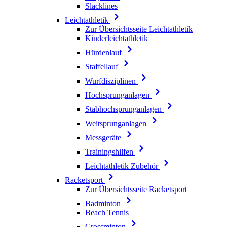
Slacklines
Leichtathletik
Zur Übersichtsseite Leichtathletik
Kinderleichtathletik
Hürdenlauf
Staffellauf
Wurfdisziplinen
Hochsprunganlagen
Stabhochsprunganlagen
Weitsprunganlagen
Messgeräte
Trainingshilfen
Leichtathletik Zubehör
Racketsport
Zur Übersichtsseite Racketsport
Badminton
Beach Tennis
Crossminton