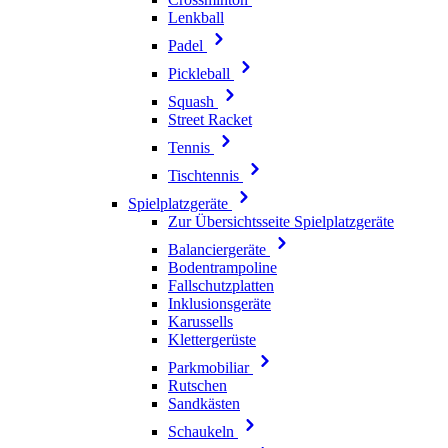
Lenkball
Padel
Pickleball
Squash
Street Racket
Tennis
Tischtennis
Spielplatzgeräte
Zur Übersichtsseite Spielplatzgeräte
Balanciergeräte
Bodentrampoline
Fallschutzplatten
Inklusionsgeräte
Karussells
Klettergerüste
Parkmobiliar
Rutschen
Sandkästen
Schaukeln