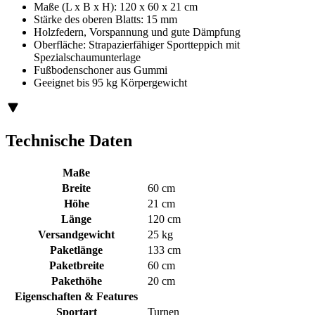
Maße (L x B x H): 120 x 60 x 21 cm
Stärke des oberen Blatts: 15 mm
Holzfedern, Vorspannung und gute Dämpfung
Oberfläche: Strapazierfähiger Sportteppich mit
Spezialschaumunterlage
Fußbodenschoner aus Gummi
Geeignet bis 95 kg Körpergewicht
Technische Daten
Maße
Breite
60 cm
Höhe
21 cm
Länge
120 cm
Versandgewicht
25 kg
Paketlänge
133 cm
Paketbreite
60 cm
Pakethöhe
20 cm
Eigenschaften & Features
Sportart
Turnen