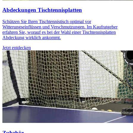
Abdeckungen Tischtennisplatten
Schützen Sie Ihren Tischtennistisch optimal vor
Witterungseinflüssen und Verschmutzungen. Im Kaufratgeber
erfahren Sie, worauf es bei der Wahl einer Tischtennisplatten
Abdeckung wirklich ankommt.
Jetzt entdecken
Zubehör