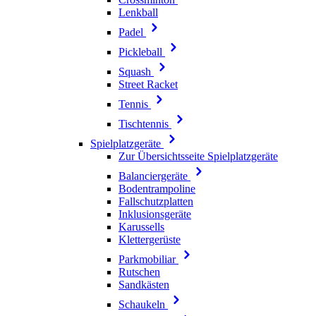
Lenkball
Padel
Pickleball
Squash
Street Racket
Tennis
Tischtennis
Spielplatzgeräte
Zur Übersichtsseite Spielplatzgeräte
Balanciergeräte
Bodentrampoline
Fallschutzplatten
Inklusionsgeräte
Karussells
Klettergerüste
Parkmobiliar
Rutschen
Sandkästen
Schaukeln