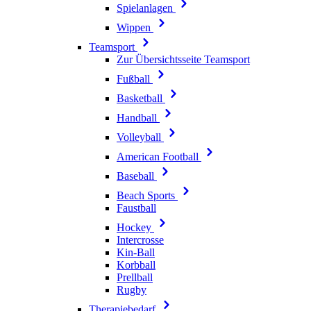
Spielanlagen
Wippen
Teamsport
Zur Übersichtsseite Teamsport
Fußball
Basketball
Handball
Volleyball
American Football
Baseball
Beach Sports
Faustball
Hockey
Intercrosse
Kin-Ball
Korbball
Prellball
Rugby
Therapiebedarf