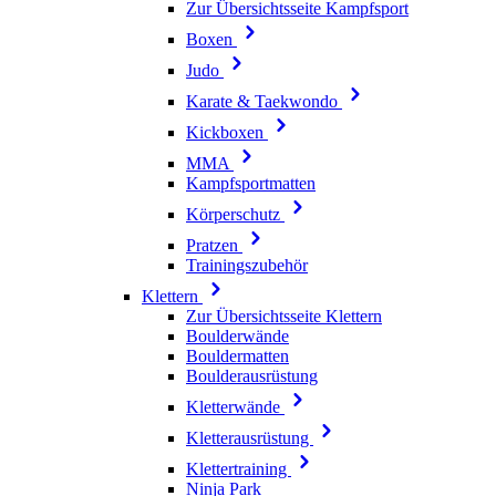
Zur Übersichtsseite Kampfsport
Boxen
Judo
Karate & Taekwondo
Kickboxen
MMA
Kampfsportmatten
Körperschutz
Pratzen
Trainingszubehör
Klettern
Zur Übersichtsseite Klettern
Boulderwände
Bouldermatten
Boulderausrüstung
Kletterwände
Kletterausrüstung
Klettertraining
Ninja Park