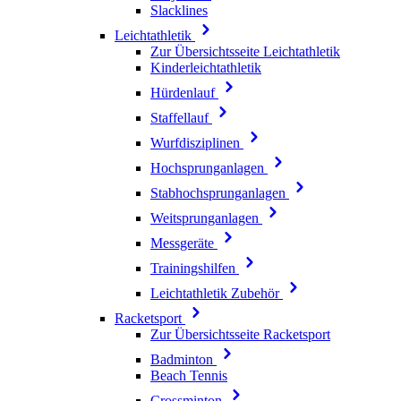
Slacklines
Leichtathletik
Zur Übersichtsseite Leichtathletik
Kinderleichtathletik
Hürdenlauf
Staffellauf
Wurfdisziplinen
Hochsprunganlagen
Stabhochsprunganlagen
Weitsprunganlagen
Messgeräte
Trainingshilfen
Leichtathletik Zubehör
Racketsport
Zur Übersichtsseite Racketsport
Badminton
Beach Tennis
Crossminton