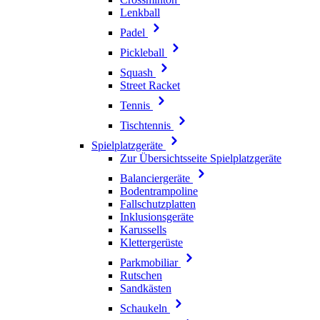
Lenkball
Padel
Pickleball
Squash
Street Racket
Tennis
Tischtennis
Spielplatzgeräte
Zur Übersichtsseite Spielplatzgeräte
Balanciergeräte
Bodentrampoline
Fallschutzplatten
Inklusionsgeräte
Karussells
Klettergerüste
Parkmobiliar
Rutschen
Sandkästen
Schaukeln