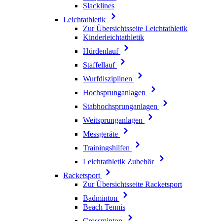
Slacklines
Leichtathletik
Zur Übersichtsseite Leichtathletik
Kinderleichtathletik
Hürdenlauf
Staffellauf
Wurfdisziplinen
Hochsprunganlagen
Stabhochsprunganlagen
Weitsprunganlagen
Messgeräte
Trainingshilfen
Leichtathletik Zubehör
Racketsport
Zur Übersichtsseite Racketsport
Badminton
Beach Tennis
Crossminton