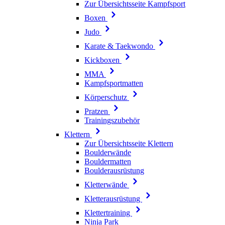
Zur Übersichtsseite Kampfsport
Boxen
Judo
Karate & Taekwondo
Kickboxen
MMA
Kampfsportmatten
Körperschutz
Pratzen
Trainingszubehör
Klettern
Zur Übersichtsseite Klettern
Boulderwände
Bouldermatten
Boulderausrüstung
Kletterwände
Kletterausrüstung
Klettertraining
Ninja Park