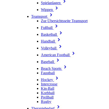
Spielanlagen
Wippen
Teamsport
Zur Übersichtsseite Teamsport
Fußball
Basketball
Handball
Volleyball
American Football
Baseball
Beach Sports
Faustball
Hockey
Intercrosse
Kin-Ball
Korbball
Prellball
Rugby
Therapiebedarf