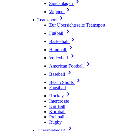
Spielanlagen
Wippen
Teamsport
Zur Übersichtsseite Teamsport
Fußball
Basketball
Handball
Volleyball
American Football
Baseball
Beach Sports
Faustball
Hockey
Intercrosse
Kin-Ball
Korbball
Prellball
Rugby
Therapiebedarf