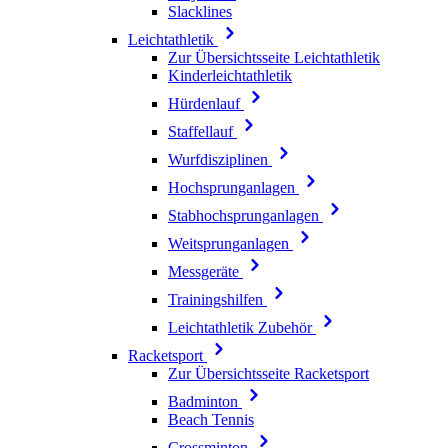
Slacklines
Leichtathletik
Zur Übersichtsseite Leichtathletik
Kinderleichtathletik
Hürdenlauf
Staffellauf
Wurfdisziplinen
Hochsprunganlagen
Stabhochsprunganlagen
Weitsprunganlagen
Messgeräte
Trainingshilfen
Leichtathletik Zubehör
Racketsport
Zur Übersichtsseite Racketsport
Badminton
Beach Tennis
Crossminton