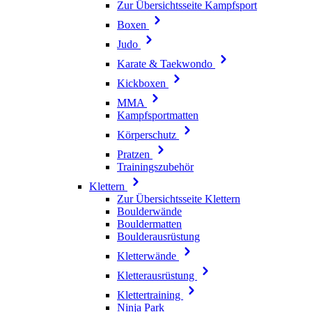
Zur Übersichtsseite Kampfsport
Boxen
Judo
Karate & Taekwondo
Kickboxen
MMA
Kampfsportmatten
Körperschutz
Pratzen
Trainingszubehör
Klettern
Zur Übersichtsseite Klettern
Boulderwände
Bouldermatten
Boulderausrüstung
Kletterwände
Kletterausrüstung
Klettertraining
Ninja Park