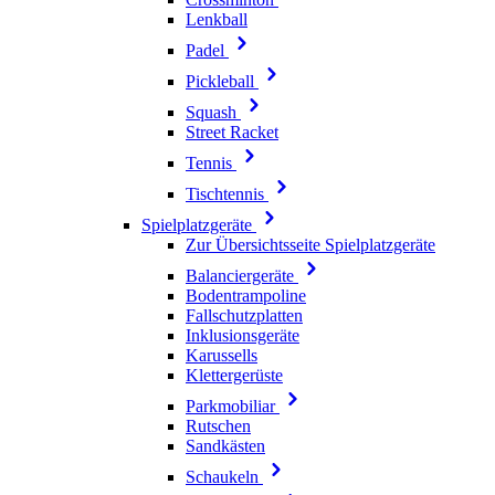
Lenkball
Padel
Pickleball
Squash
Street Racket
Tennis
Tischtennis
Spielplatzgeräte
Zur Übersichtsseite Spielplatzgeräte
Balanciergeräte
Bodentrampoline
Fallschutzplatten
Inklusionsgeräte
Karussells
Klettergerüste
Parkmobiliar
Rutschen
Sandkästen
Schaukeln