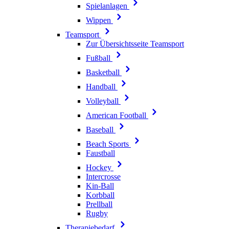
Spielanlagen
Wippen
Teamsport
Zur Übersichtsseite Teamsport
Fußball
Basketball
Handball
Volleyball
American Football
Baseball
Beach Sports
Faustball
Hockey
Intercrosse
Kin-Ball
Korbball
Prellball
Rugby
Therapiebedarf