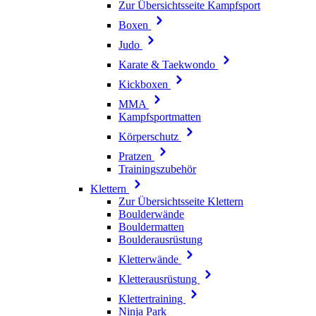
Zur Übersichtsseite Kampfsport
Boxen
Judo
Karate & Taekwondo
Kickboxen
MMA
Kampfsportmatten
Körperschutz
Pratzen
Trainingszubehör
Klettern
Zur Übersichtsseite Klettern
Boulderwände
Bouldermatten
Boulderausrüstung
Kletterwände
Kletterausrüstung
Klettertraining
Ninja Park