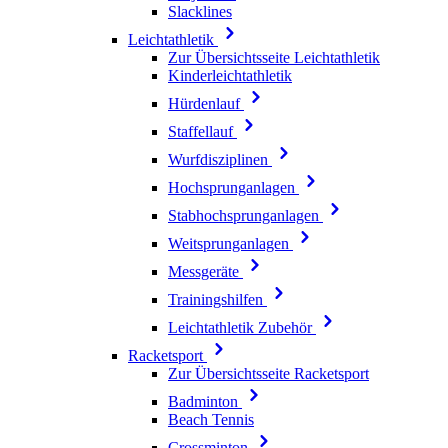
Slacklines
Leichtathletik
Zur Übersichtsseite Leichtathletik
Kinderleichtathletik
Hürdenlauf
Staffellauf
Wurfdisziplinen
Hochsprunganlagen
Stabhochsprunganlagen
Weitsprunganlagen
Messgeräte
Trainingshilfen
Leichtathletik Zubehör
Racketsport
Zur Übersichtsseite Racketsport
Badminton
Beach Tennis
Crossminton