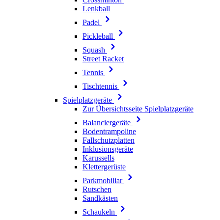
Lenkball
Padel
Pickleball
Squash
Street Racket
Tennis
Tischtennis
Spielplatzgeräte
Zur Übersichtsseite Spielplatzgeräte
Balanciergeräte
Bodentrampoline
Fallschutzplatten
Inklusionsgeräte
Karussells
Klettergerüste
Parkmobiliar
Rutschen
Sandkästen
Schaukeln