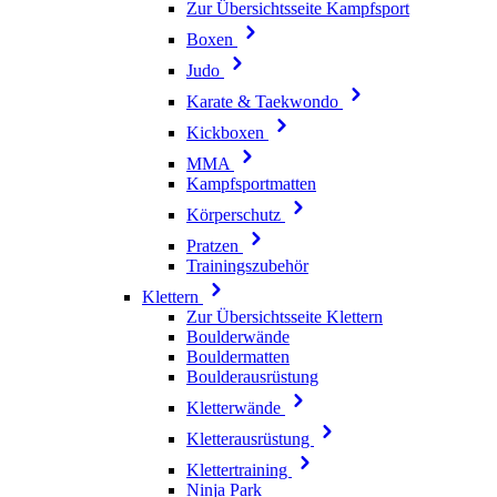
Zur Übersichtsseite Kampfsport
Boxen
Judo
Karate & Taekwondo
Kickboxen
MMA
Kampfsportmatten
Körperschutz
Pratzen
Trainingszubehör
Klettern
Zur Übersichtsseite Klettern
Boulderwände
Bouldermatten
Boulderausrüstung
Kletterwände
Kletterausrüstung
Klettertraining
Ninja Park