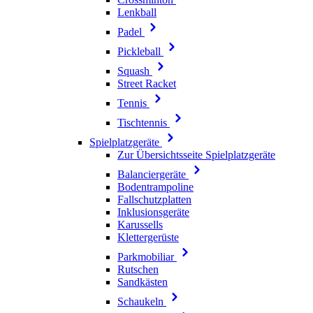
Lenkball
Padel
Pickleball
Squash
Street Racket
Tennis
Tischtennis
Spielplatzgeräte
Zur Übersichtsseite Spielplatzgeräte
Balanciergeräte
Bodentrampoline
Fallschutzplatten
Inklusionsgeräte
Karussells
Klettergerüste
Parkmobiliar
Rutschen
Sandkästen
Schaukeln