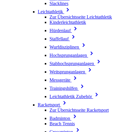
Slacklines
Leichtathletik
Zur Übersichtsseite Leichtathletik
Kinderleichtathletik
Hürdenlauf
Staffellauf
Wurfdisziplinen
Hochsprunganlagen
Stabhochsprunganlagen
Weitsprunganlagen
Messgeräte
Trainingshilfen
Leichtathletik Zubehör
Racketsport
Zur Übersichtsseite Racketsport
Badminton
Beach Tennis
Crossminton