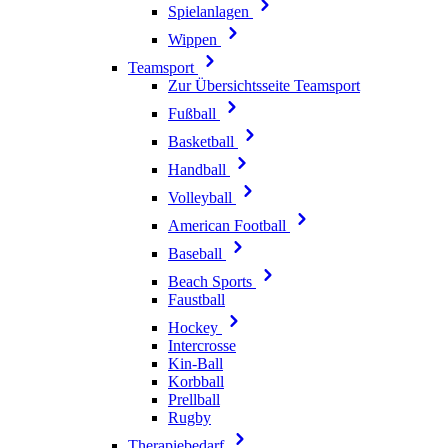
Spielanlagen
Wippen
Teamsport
Zur Übersichtsseite Teamsport
Fußball
Basketball
Handball
Volleyball
American Football
Baseball
Beach Sports
Faustball
Hockey
Intercrosse
Kin-Ball
Korbball
Prellball
Rugby
Therapiebedarf