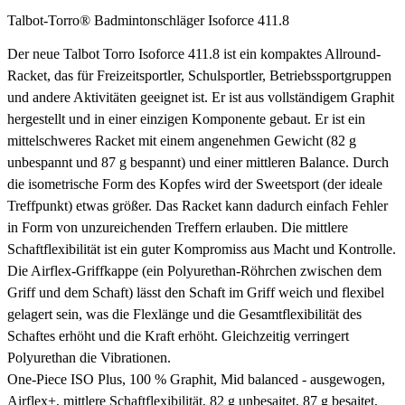
Talbot-Torro® Badmintonschläger Isoforce 411.8
Der neue Talbot Torro Isoforce 411.8 ist ein kompaktes Allround-
Racket, das für Freizeitsportler, Schulsportler, Betriebssportgruppen
und andere Aktivitäten geeignet ist. Er ist aus vollständigem Graphit
hergestellt und in einer einzigen Komponente gebaut. Er ist ein
mittelschweres Racket mit einem angenehmen Gewicht (82 g
unbespannt und 87 g bespannt) und einer mittleren Balance. Durch
die isometrische Form des Kopfes wird der Sweetsport (der ideale
Treffpunkt) etwas größer. Das Racket kann dadurch einfach Fehler
in Form von unzureichenden Treffern erlauben. Die mittlere
Schaftflexibilität ist ein guter Kompromiss aus Macht und Kontrolle.
Die Airflex-Griffkappe (ein Polyurethan-Röhrchen zwischen dem
Griff und dem Schaft) lässt den Schaft im Griff weich und flexibel
gelagert sein, was die Flexlänge und die Gesamtflexibilität des
Schaftes erhöht und die Kraft erhöht. Gleichzeitig verringert
Polyurethan die Vibrationen.
One-Piece ISO Plus, 100 % Graphit, Mid balanced - ausgewogen,
Airflex+, mittlere Schaftflexibilität, 82 g unbesaitet, 87 g besaitet,