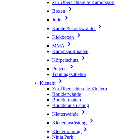
Zur Übersichtsseite Kampfsport
Boxen
Judo
Karate & Taekwondo
Kickboxen
MMA
Kampfsportmatten
Körperschutz
Pratzen
Trainingszubehör
Klettern
Zur Übersichtsseite Klettern
Boulderwände
Bouldermatten
Boulderausrüstung
Kletterwände
Kletterausrüstung
Klettertraining
Ninja Park