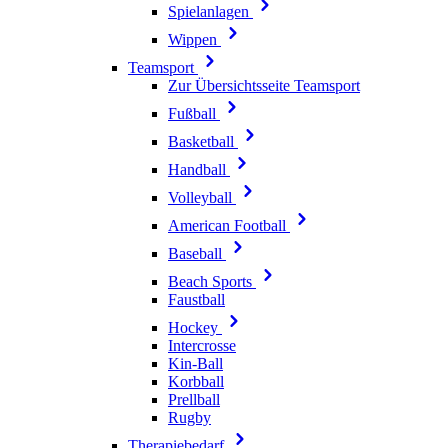
Spielanlagen
Wippen
Teamsport
Zur Übersichtsseite Teamsport
Fußball
Basketball
Handball
Volleyball
American Football
Baseball
Beach Sports
Faustball
Hockey
Intercrosse
Kin-Ball
Korbball
Prellball
Rugby
Therapiebedarf