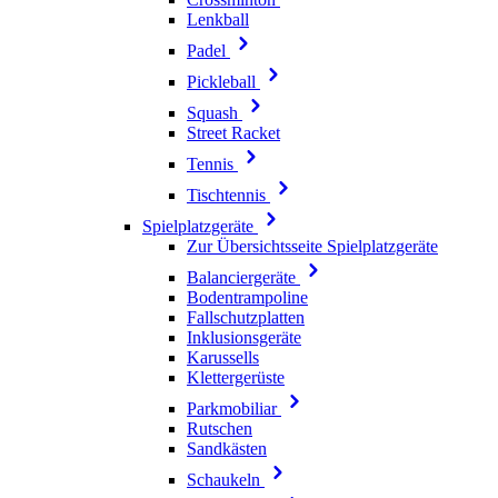
Lenkball
Padel
Pickleball
Squash
Street Racket
Tennis
Tischtennis
Spielplatzgeräte
Zur Übersichtsseite Spielplatzgeräte
Balanciergeräte
Bodentrampoline
Fallschutzplatten
Inklusionsgeräte
Karussells
Klettergerüste
Parkmobiliar
Rutschen
Sandkästen
Schaukeln