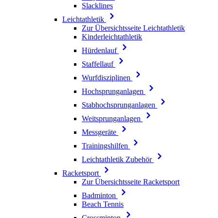
Slacklines
Leichtathletik
Zur Übersichtsseite Leichtathletik
Kinderleichtathletik
Hürdenlauf
Staffellauf
Wurfdisziplinen
Hochsprunganlagen
Stabhochsprunganlagen
Weitsprunganlagen
Messgeräte
Trainingshilfen
Leichtathletik Zubehör
Racketsport
Zur Übersichtsseite Racketsport
Badminton
Beach Tennis
Crossminton