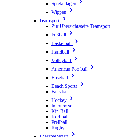
Spielanlagen
Wippen
Teamsport
Zur Übersichtsseite Teamsport
Fußball
Basketball
Handball
Volleyball
American Football
Baseball
Beach Sports
Faustball
Hockey
Intercrosse
Kin-Ball
Korbball
Prellball
Rugby
Therapiebedarf