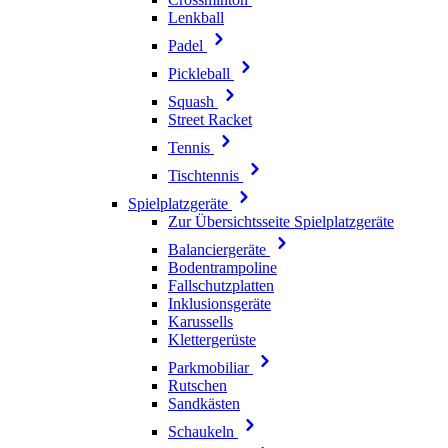
Lenkball
Padel
Pickleball
Squash
Street Racket
Tennis
Tischtennis
Spielplatzgeräte
Zur Übersichtsseite Spielplatzgeräte
Balanciergeräte
Bodentrampoline
Fallschutzplatten
Inklusionsgeräte
Karussells
Klettergerüste
Parkmobiliar
Rutschen
Sandkästen
Schaukeln