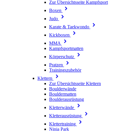
Zur Übersichtsseite Kampfsport
Boxen
Judo
Karate & Taekwondo
Kickboxen
MMA
Kampfsportmatten
Körperschutz
Pratzen
Trainingszubehör
Klettern
Zur Übersichtsseite Klettern
Boulderwände
Bouldermatten
Boulderausrüstung
Kletterwände
Kletterausrüstung
Klettertraining
Ninja Park