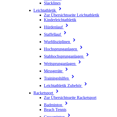
Slacklines
Leichtathletik
Zur Übersichtsseite Leichtathletik
Kinderleichtathletik
Hürdenlauf
Staffellauf
Wurfdisziplinen
Hochsprunganlagen
Stabhochsprunganlagen
Weitsprunganlagen
Messgeräte
Trainingshilfen
Leichtathletik Zubehör
Racketsport
Zur Übersichtsseite Racketsport
Badminton
Beach Tennis
Crossminton