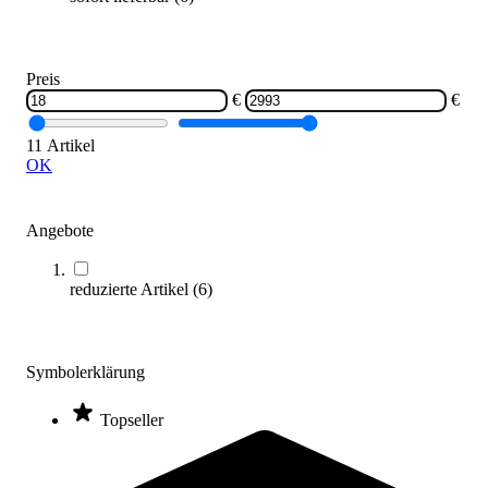
Zum Produkt
Längere Lieferzeit
Preis
€
€
11 Artikel
OK
Angebote
Einarmiges Kopfballpendel UNO
reduzierte Artikel
(
6
)
739,00 €
Zum Produkt
Symbolerklärung
Längere Lieferzeit
Topseller