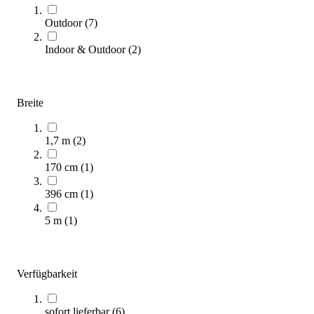
Outdoor
(
7
)
Indoor & Outdoor
(
2
)
TEQ™ LITE Fußball-Tischtennis-Tisch
1.849,00 €
Breite
Zum Produkt
1,7 m
(
2
)
Sofort lieferbar
170 cm
(
1
)
396 cm
(
1
)
5 m
(
1
)
Verfügbarkeit
Zweiarmiges Kopfballpendel DUO
999,00 €
sofort lieferbar
(
6
)