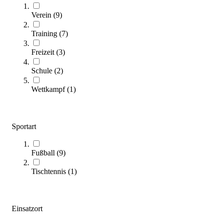
Längere Lieferzeit
Verein
(
9
)
SALE
Training
(
7
)
Freizeit
(
3
)
Schule
(
2
)
Wettkampf
(
1
)
Sportart
TEQ™ X Fußball-Tischtennis-Tisch
1.551,10 €
Fußball
(
9
)
Zum Produkt
Sofort lieferbar
Tischtennis
(
1
)
SALE
Einsatzort