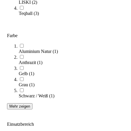
LISKI
(
2
)
Teqball
(
3
)
Kübler Sport® Qualitäts-Pendelball
29,10 €
Farbe
Zum Produkt
Sofort lieferbar
Aluminium Natur
(
1
)
Anthrazit
(
1
)
Gelb
(
1
)
Grau
(
1
)
Schwarz / Weiß
(
1
)
Mehr zeigen
Fahrbares Gestell für Kopfballpendel DUO
919,00 €
Einsatzbereich
Zum Produkt