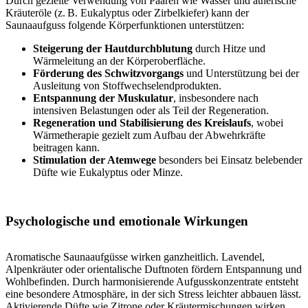
Durch gezielte Verwendung von Paaren wie Wasser und ätherische
Kräuteröle (z. B. Eukalyptus oder Zirbelkiefer) kann der
Saunaaufguss folgende Körperfunktionen unterstützen:
Steigerung der Hautdurchblutung
durch Hitze und
Wärmeleitung an der Körperoberfläche.
Förderung des Schwitzvorgangs
und Unterstützung bei der
Ausleitung von Stoffwechselendprodukten.
Entspannung der Muskulatur
, insbesondere nach
intensiven Belastungen oder als Teil der Regeneration.
Regeneration und Stabilisierung des Kreislaufs
, wobei
Wärmetherapie gezielt zum Aufbau der Abwehrkräfte
beitragen kann.
Stimulation der Atemwege
besonders bei Einsatz belebender
Düfte wie Eukalyptus oder Minze.
Psychologische und emotionale Wirkungen
Aromatische Saunaaufgüsse wirken ganzheitlich. Lavendel,
Alpenkräuter oder orientalische Duftnoten fördern Entspannung und
Wohlbefinden. Durch harmonisierende Aufgusskonzentrate entsteht
eine besondere Atmosphäre, in der sich Stress leichter abbauen lässt.
Aktivierende Düfte wie Zitrone oder Kräutermischungen wirken