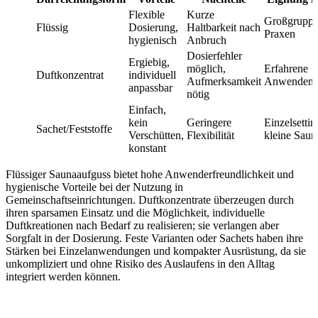
Flexible
Kurze
Großgruppe
Flüssig
Dosierung,
Haltbarkeit nach
Praxen
hygienisch
Anbruch
Dosierfehler
Ergiebig,
möglich,
Erfahrene
Duftkonzentrat
individuell
Aufmerksamkeit
Anwenden
anpassbar
nötig
Einfach,
kein
Geringere
Einzelsettin
Sachet/Feststoffe
Verschütten,
Flexibilität
kleine Saun
konstant
Flüssiger Saunaaufguss bietet hohe Anwenderfreundlichkeit und
hygienische Vorteile bei der Nutzung in
Gemeinschaftseinrichtungen. Duftkonzentrate überzeugen durch
ihren sparsamen Einsatz und die Möglichkeit, individuelle
Duftkreationen nach Bedarf zu realisieren; sie verlangen aber
Sorgfalt in der Dosierung. Feste Varianten oder Sachets haben ihre
Stärken bei Einzelanwendungen und kompakter Ausrüstung, da sie
unkompliziert und ohne Risiko des Auslaufens in den Alltag
integriert werden können.