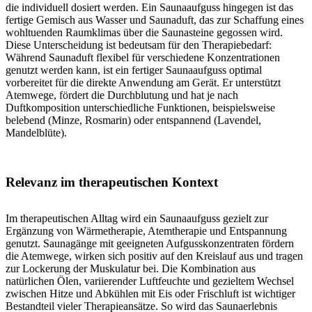
die individuell dosiert werden. Ein Saunaaufguss hingegen ist das
fertige Gemisch aus Wasser und Saunaduft, das zur Schaffung eines
wohltuenden Raumklimas über die Saunasteine gegossen wird.
Diese Unterscheidung ist bedeutsam für den Therapiebedarf:
Während Saunaduft flexibel für verschiedene Konzentrationen
genutzt werden kann, ist ein fertiger Saunaaufguss optimal
vorbereitet für die direkte Anwendung am Gerät. Er unterstützt
Atemwege, fördert die Durchblutung und hat je nach
Duftkomposition unterschiedliche Funktionen, beispielsweise
belebend (Minze, Rosmarin) oder entspannend (Lavendel,
Mandelblüte).
Relevanz im therapeutischen Kontext
Im therapeutischen Alltag wird ein Saunaaufguss gezielt zur
Ergänzung von Wärmetherapie, Atemtherapie und Entspannung
genutzt. Saunagänge mit geeigneten Aufgusskonzentraten fördern
die Atemwege, wirken sich positiv auf den Kreislauf aus und tragen
zur Lockerung der Muskulatur bei. Die Kombination aus
natürlichen Ölen, variierender Luftfeuchte und gezieltem Wechsel
zwischen Hitze und Abkühlen mit Eis oder Frischluft ist wichtiger
Bestandteil vieler Therapieansätze. So wird das Saunaerlebnis