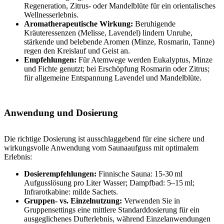
Regeneration, Zitrus- oder Mandelblüte für ein orientalisches
Wellnesserlebnis.
Aromatherapeutische Wirkung:
Beruhigende
Kräuteressenzen (Melisse, Lavendel) lindern Unruhe,
stärkende und belebende Aromen (Minze, Rosmarin, Tanne)
regen den Kreislauf und Geist an.
Empfehlungen:
Für Atemwege werden Eukalyptus, Minze
und Fichte genutzt; bei Erschöpfung Rosmarin oder Zitrus;
für allgemeine Entspannung Lavendel und Mandelblüte.
Anwendung und Dosierung
Die richtige Dosierung ist ausschlaggebend für eine sichere und
wirkungsvolle Anwendung vom Saunaaufguss mit optimalem
Erlebnis:
Dosierempfehlungen:
Finnische Sauna: 15-30 ml
Aufgusslösung pro Liter Wasser; Dampfbad: 5–15 ml;
Infrarotkabine: milde Sachets.
Gruppen- vs. Einzelnutzung:
Verwenden Sie in
Gruppensettings eine mittlere Standarddosierung für ein
ausgeglichenes Dufterlebnis, während Einzelanwendungen