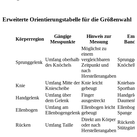
Erweiterte Orientierungstabelle für die Größenwahl
Gängige
Hinweis zur
Emp
Körperregion
Messpunkte
Messung
Banda
Möglichst zu
einem
Umfang oberhalb
vergleichbaren
Sprungge
Sprunggelenk
des Knöchels
Zeitpunkt und
Knöchelb
nach
Herstellerangaben
Umfang Mitte der
Knie leicht
Knieband
Knie
Kniescheibe
gebeugt
Sportban
Umfang über
Finger
Handgele
Handgelenk
dem Gelenk
ausgestreckt
Daumenb
Umfang am
Ellenbogen leicht
Ellenbog
Ellenbogen
Ellenbogengelenk
gebeugt
Spange
Direkt am Körper
Rückenba
Rücken
Umfang Taille
oder nach
Stützgürte
Herstellerangaben