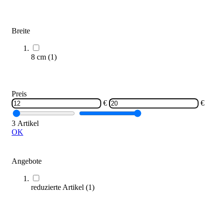
14,95 €
Zum Produkt
Breite
Sofort lieferbar
SALE
8 cm
(
1
)
Preis
€
€
3 Artikel
OK
McDavid® Fußgelenkbandage
19,40 €
ab
Angebote
Zum Produkt
reduzierte Artikel
(
1
)
Varianten zur Auswahl
Nur wenige auf Lager