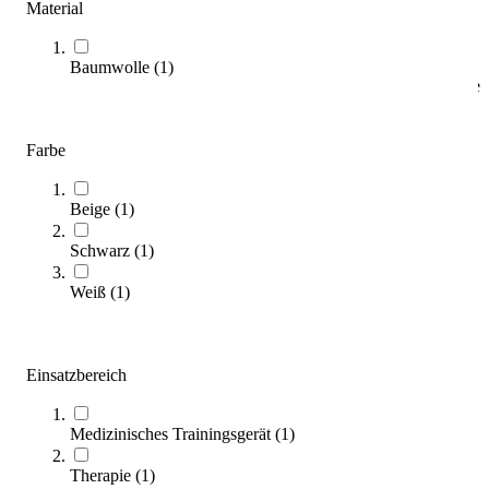
Material
(
3
Artikel)
Baumwolle
(
1
)
Unser Kaufratgeber unterstützt Sie dabei, die passende Bandage
für Ihren individuellen Therapiebedarf zu finden.
Zum Ratgeber
Farbe
Kategorien & Filter
Beige
(
1
)
Sortieren nach
Schwarz
(
1
)
Weiß
(
1
)
Einsatzbereich
Medizinisches Trainingsgerät
(
1
)
Gazofix® Kohäsive elastische Fixierbinde 8 cm x 20 m
Therapie
(
1
)