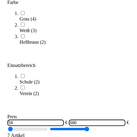
Farbe
Grau
(
4
)
Mehrzwecktisch
Weiß
(
3
)
199,00 €
ab
Hellbraun
(
2
)
Zum Produkt
Varianten zur Auswahl
Längere Lieferzeit
Einsatzbereich
Schule
(
2
)
Verein
(
2
)
Preis
€
€
Anschlagkante flach, für Arbeitstisch 58 x 0,5 cm, lichtgrau
59,95 €
7 Artikel