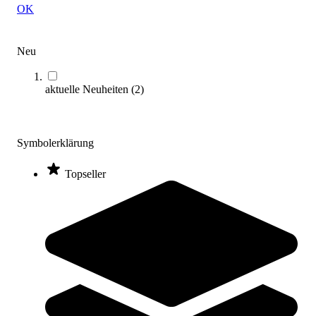
OK
Zum Produkt
Sofort lieferbar
Neu
aktuelle Neuheiten
(
2
)
Symbolerklärung
Topseller
MÖCKEL® ergo S 72 ergonomischer Tisch
679,00 €
ab
Zum Produkt
Varianten zur Auswahl
Längere Lieferzeit