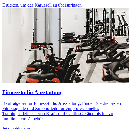
Drücken, um das Karussell zu überspringen
Fitnessstudio Ausstattung
Kaufratgeber für Fitnessstudio Ausstattung: Finden Sie die besten
Fitnessgeräte und Zubehörteile für ein professionelles
Trainingserlebnis – von Kraft- und Cardio-Geräten bis hin zu
funktionalem Zubehör.
Jetzt entdecken