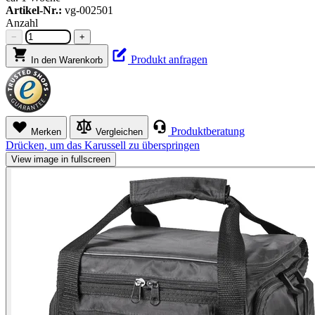
Artikel-Nr.:
vg-002501
Anzahl
−
+
Produkt anfragen
In den Warenkorb
Produktberatung
Merken
Vergleichen
Drücken, um das Karussell zu überspringen
View image in fullscreen