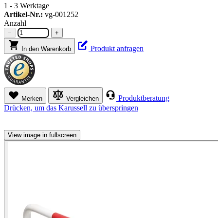
1 - 3 Werktage
Artikel-Nr.:
vg-001252
Anzahl
−
+
Produkt anfragen
In den Warenkorb
Produktberatung
Merken
Vergleichen
Drücken, um das Karussell zu überspringen
View image in fullscreen