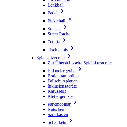
Lenkball
Padel
Pickleball
Squash
Street Racket
Tennis
Tischtennis
Spielplatzgeräte
Zur Übersichtsseite Spielplatzgeräte
Balanciergeräte
Bodentrampoline
Fallschutzplatten
Inklusionsgeräte
Karussells
Klettergerüste
Parkmobiliar
Rutschen
Sandkästen
Schaukeln