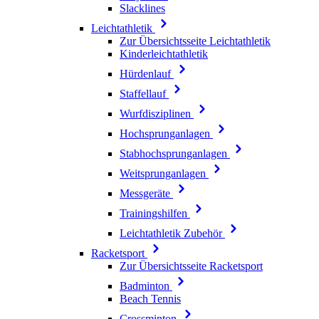
Slacklines
Leichtathletik
Zur Übersichtsseite Leichtathletik
Kinderleichtathletik
Hürdenlauf
Staffellauf
Wurfdisziplinen
Hochsprunganlagen
Stabhochsprunganlagen
Weitsprunganlagen
Messgeräte
Trainingshilfen
Leichtathletik Zubehör
Racketsport
Zur Übersichtsseite Racketsport
Badminton
Beach Tennis
Crossminton