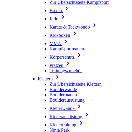
Zur Übersichtsseite Kampfsport
Boxen
Judo
Karate & Taekwondo
Kickboxen
MMA
Kampfsportmatten
Körperschutz
Pratzen
Trainingszubehör
Klettern
Zur Übersichtsseite Klettern
Boulderwände
Bouldermatten
Boulderausrüstung
Kletterwände
Kletterausrüstung
Klettertraining
Ninja Park