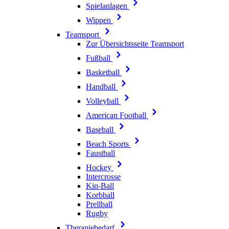
Spielanlagen
Wippen
Teamsport
Zur Übersichtsseite Teamsport
Fußball
Basketball
Handball
Volleyball
American Football
Baseball
Beach Sports
Faustball
Hockey
Intercrosse
Kin-Ball
Korbball
Prellball
Rugby
Therapiebedarf