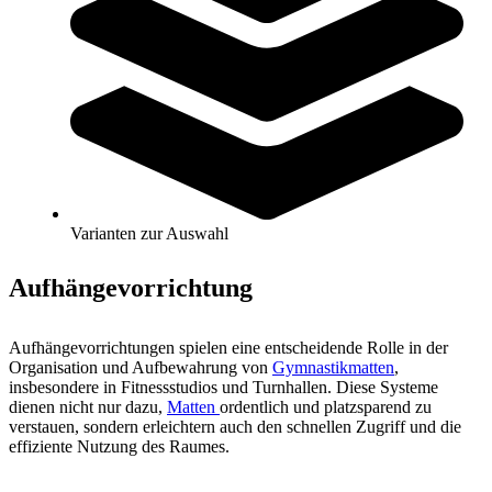
Inhaltsverzeichnis
1. Allgemeines über die Aufhängevorrichtung
2. Wichtige Kaufkriterien
3. Aufhängevorrichtung-Arten
4. Nutzung und Pflege
5. FAQs beim Kauf einer Aufhängevorrichtung für Matten
6. Kontakt
Varianten zur Auswahl
1. Allgemeines über die
Aufhängevorrichtung
Aufhängevorrichtungen spielen eine entscheidende Rolle in der
Organisation und Aufbewahrung von
Gymnastikmatten
,
insbesondere in Fitnessstudios und Turnhallen. Diese Systeme
dienen nicht nur dazu,
Matten
ordentlich und platzsparend zu
verstauen, sondern erleichtern auch den schnellen Zugriff und die
effiziente Nutzung des Raumes.