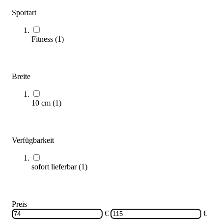
Sportart
Kübler Sport® Aufhängevorrichtung für Gymnastikmatten,
Fitness
(
1
)
verstellbar
114,95 €
ab
Zum Produkt
Breite
Varianten zur Auswahl
Nur wenige auf Lager
10 cm
(
1
)
Verfügbarkeit
sofort lieferbar
(
1
)
Aufhängestangen
Preis
74,90 €
€
€