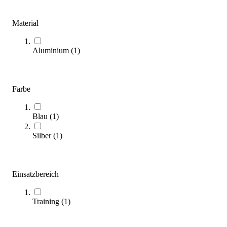
Aufhängevorrichtungen
Material
(
2
Artikel)
Entdecken Sie, wie Sie mit der richtigen Aufhängevorrichtung
Aluminium
(
1
)
Ihre Gymnastikmatten optimal verstauen können. Unser
Kaufratgeber hilft Ihnen bei der Auswahl.
Zum Ratgeber
Farbe
Kategorien & Filter
Blau
(
1
)
Sortieren nach
Silber
(
1
)
SALE
Einsatzbereich
Training
(
1
)