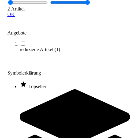
Zum Produkt
2 Artikel
Längere Lieferzeit
OK
Kategorien & Filter
Angebote
Sortieren nach
reduzierte Artikel
(
1
)
Platzsparend und sicher: So wählen Sie
die beste Aufhängevorrichtung aus
Symbolerklärung
Aufhängevorrichtungen zur
Topseller
Mattenaufbewahrung Kaufratgeber
Aufhängevorrichtungen sind unverzichtbare Helfer in Fitnessstudios
und Turnhallen, um Gymnastikmatten effizient und sicher zu
organisieren. Unser Kaufratgeber bietet Ihnen umfassende
Informationen und praktische Tipps zur Auswahl der besten
Aufhängevorrichtung für Ihre Bedürfnisse.