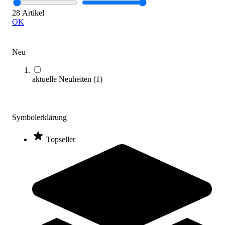
28 Artikel
OK
Eurotramp® Landematten-Überzug
1.990,00 €
Neu
Zum Produkt
Längere Lieferzeit
aktuelle Neuheiten
(
1
)
Symbolerklärung
Topseller
Reivo® Kombi-Weichbodenmatte SUPER
2.099,00 €
Zum Produkt
Längere Lieferzeit