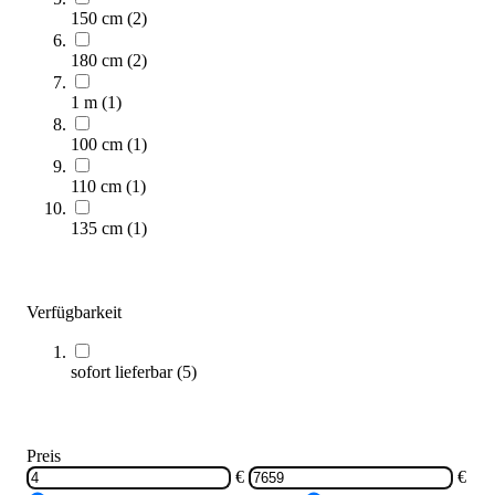
150 cm
(
2
)
180 cm
(
2
)
1 m
(
1
)
100 cm
(
1
)
110 cm
(
1
)
SPIETH® Landefläche
135 cm
(
1
)
7.658,00 €
Zum Produkt
Verfügbarkeit
Längere Lieferzeit
sofort lieferbar
(
5
)
Preis
€
€