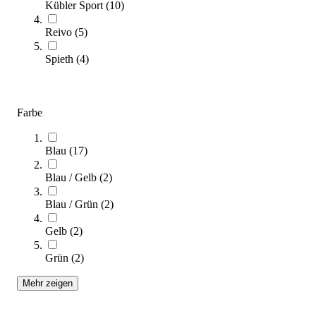
Kübler Sport
(
10
)
(
28
Artikel)
Reivo
(
5
)
Tauchen Sie ein in den Komfort und die Sicherheit von
Spieth
(
4
)
Weichbodenmatten: In unserem Kaufberater für Weichbodenmatten
finden Sie entscheidende Informationen, um die perfekte Matte für
Ihre Anforderungen auszuwählen.
Farbe
Zum Ratgeber
Kategorien & Filter
Blau
(
17
)
Sortieren nach
Blau / Gelb
(
2
)
Blau / Grün
(
2
)
Gelb
(
2
)
Grün
(
2
)
Mehr zeigen