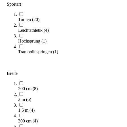
Sportart
Ersatzbezug für Bänfer® SUPER-Weichboden-
Niedersprungmatte
399,00 €
Turnen
(
20
)
Zum Produkt
Leichtathletik
(
4
)
Sofort lieferbar
Hochsprung
(
1
)
Trampolinspringen
(
1
)
Breite
200 cm
(
8
)
SPIETH® Superweichboden
2.227,00 €
2 m
(
6
)
ab
1,5 m
(
4
)
Zum Produkt
Varianten zur Auswahl
300 cm
(
4
)
Längere Lieferzeit