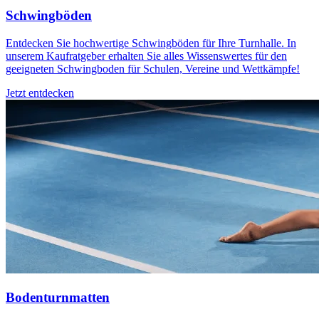
Schwingböden
Entdecken Sie hochwertige Schwingböden für Ihre Turnhalle. In
unserem Kaufratgeber erhalten Sie alles Wissenswertes für den
geeigneten Schwingboden für Schulen, Vereine und Wettkämpfe!
Jetzt entdecken
Bodenturnmatten