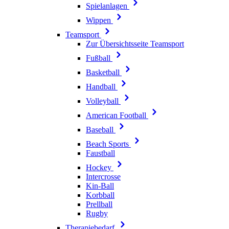
Spielanlagen
Wippen
Teamsport
Zur Übersichtsseite Teamsport
Fußball
Basketball
Handball
Volleyball
American Football
Baseball
Beach Sports
Faustball
Hockey
Intercrosse
Kin-Ball
Korbball
Prellball
Rugby
Therapiebedarf