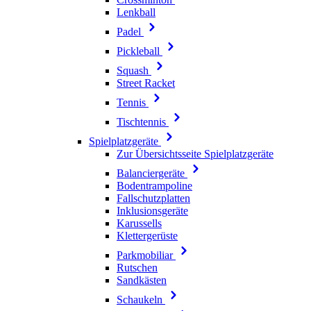
Lenkball
Padel
Pickleball
Squash
Street Racket
Tennis
Tischtennis
Spielplatzgeräte
Zur Übersichtsseite Spielplatzgeräte
Balanciergeräte
Bodentrampoline
Fallschutzplatten
Inklusionsgeräte
Karussells
Klettergerüste
Parkmobiliar
Rutschen
Sandkästen
Schaukeln