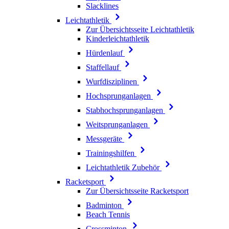
Slacklines
Leichtathletik
Zur Übersichtsseite Leichtathletik
Kinderleichtathletik
Hürdenlauf
Staffellauf
Wurfdisziplinen
Hochsprunganlagen
Stabhochsprunganlagen
Weitsprunganlagen
Messgeräte
Trainingshilfen
Leichtathletik Zubehör
Racketsport
Zur Übersichtsseite Racketsport
Badminton
Beach Tennis
Crossminton