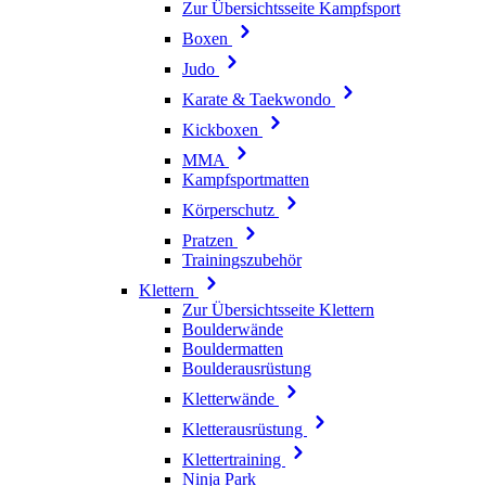
Zur Übersichtsseite Kampfsport
Boxen
Judo
Karate & Taekwondo
Kickboxen
MMA
Kampfsportmatten
Körperschutz
Pratzen
Trainingszubehör
Klettern
Zur Übersichtsseite Klettern
Boulderwände
Bouldermatten
Boulderausrüstung
Kletterwände
Kletterausrüstung
Klettertraining
Ninja Park