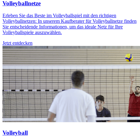
Volleyballnetze
Erleben Sie das Beste im Volleyballspiel mit den richtigen
Volleyballnetzen: In unserem Kaufberater für Volleyballnetze finden
Sie entscheidende Informationen, um das ideale Netz für Ihre
Volleyballspiele auszuwählen.
Jetzt entdecken
Volleyball