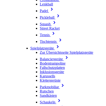
Lenkball
Padel
Pickleball
Squash
Street Racket
Tennis
Tischtennis
Spielplatzgeräte
Zur Übersichtsseite Spielplatzgeräte
Balanciergeräte
Bodentrampoline
Fallschutzplatten
Inklusionsgeräte
Karussells
Klettergerüste
Parkmobiliar
Rutschen
Sandkästen
Schaukeln