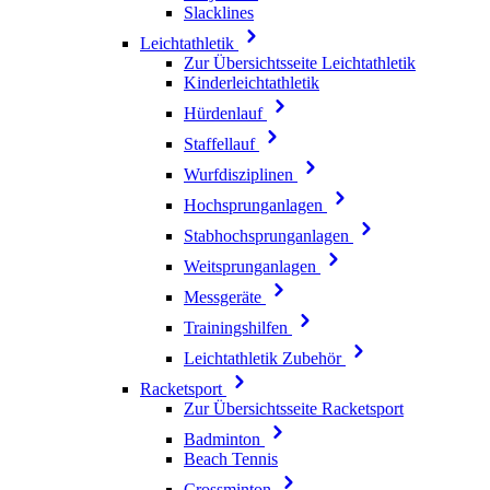
Slacklines
Leichtathletik
Zur Übersichtsseite Leichtathletik
Kinderleichtathletik
Hürdenlauf
Staffellauf
Wurfdisziplinen
Hochsprunganlagen
Stabhochsprunganlagen
Weitsprunganlagen
Messgeräte
Trainingshilfen
Leichtathletik Zubehör
Racketsport
Zur Übersichtsseite Racketsport
Badminton
Beach Tennis
Crossminton