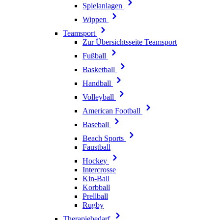
Spielanlagen
Wippen
Teamsport
Zur Übersichtsseite Teamsport
Fußball
Basketball
Handball
Volleyball
American Football
Baseball
Beach Sports
Faustball
Hockey
Intercrosse
Kin-Ball
Korbball
Prellball
Rugby
Therapiebedarf