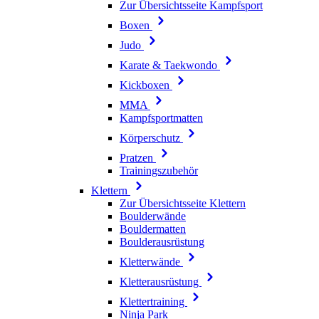
Zur Übersichtsseite Kampfsport
Boxen
Judo
Karate & Taekwondo
Kickboxen
MMA
Kampfsportmatten
Körperschutz
Pratzen
Trainingszubehör
Klettern
Zur Übersichtsseite Klettern
Boulderwände
Bouldermatten
Boulderausrüstung
Kletterwände
Kletterausrüstung
Klettertraining
Ninja Park