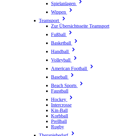
Spielanlagen
Wippen
Teamsport
Zur Übersichtsseite Teamsport
Fußball
Basketball
Handball
Volleyball
American Football
Baseball
Beach Sports
Faustball
Hockey
Intercrosse
Kin-Ball
Korbball
Prellball
Rugby
Therapiebedarf