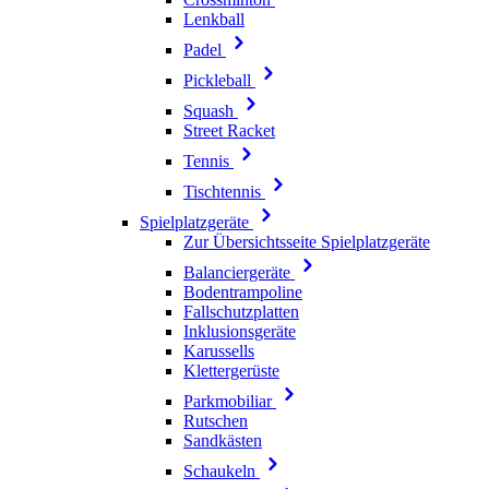
Lenkball
Padel
Pickleball
Squash
Street Racket
Tennis
Tischtennis
Spielplatzgeräte
Zur Übersichtsseite Spielplatzgeräte
Balanciergeräte
Bodentrampoline
Fallschutzplatten
Inklusionsgeräte
Karussells
Klettergerüste
Parkmobiliar
Rutschen
Sandkästen
Schaukeln