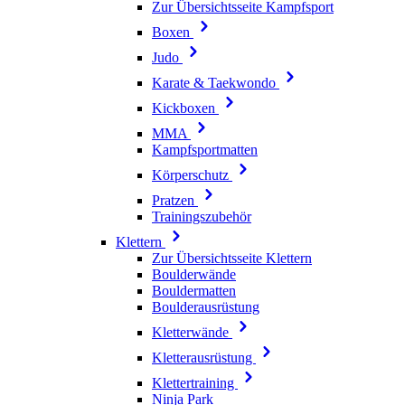
Zur Übersichtsseite Kampfsport
Boxen
Judo
Karate & Taekwondo
Kickboxen
MMA
Kampfsportmatten
Körperschutz
Pratzen
Trainingszubehör
Klettern
Zur Übersichtsseite Klettern
Boulderwände
Bouldermatten
Boulderausrüstung
Kletterwände
Kletterausrüstung
Klettertraining
Ninja Park