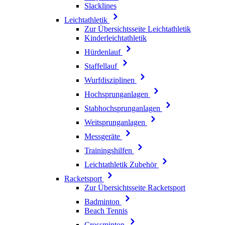
Slacklines
Leichtathletik
Zur Übersichtsseite Leichtathletik
Kinderleichtathletik
Hürdenlauf
Staffellauf
Wurfdisziplinen
Hochsprunganlagen
Stabhochsprunganlagen
Weitsprunganlagen
Messgeräte
Trainingshilfen
Leichtathletik Zubehör
Racketsport
Zur Übersichtsseite Racketsport
Badminton
Beach Tennis
Crossminton