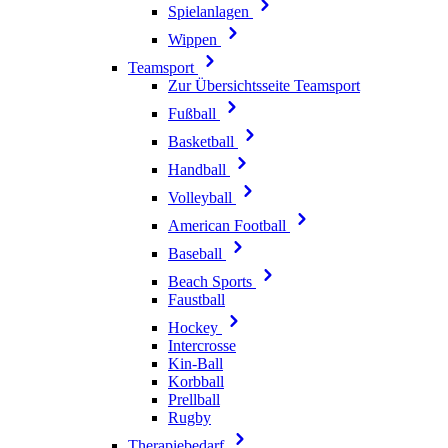
Spielanlagen
Wippen
Teamsport
Zur Übersichtsseite Teamsport
Fußball
Basketball
Handball
Volleyball
American Football
Baseball
Beach Sports
Faustball
Hockey
Intercrosse
Kin-Ball
Korbball
Prellball
Rugby
Therapiebedarf