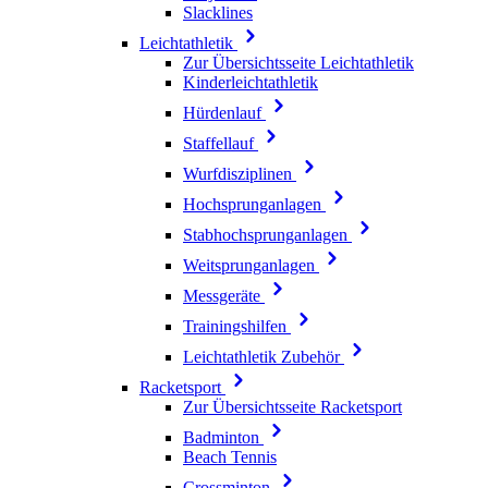
Slacklines
Leichtathletik
Zur Übersichtsseite Leichtathletik
Kinderleichtathletik
Hürdenlauf
Staffellauf
Wurfdisziplinen
Hochsprunganlagen
Stabhochsprunganlagen
Weitsprunganlagen
Messgeräte
Trainingshilfen
Leichtathletik Zubehör
Racketsport
Zur Übersichtsseite Racketsport
Badminton
Beach Tennis
Crossminton