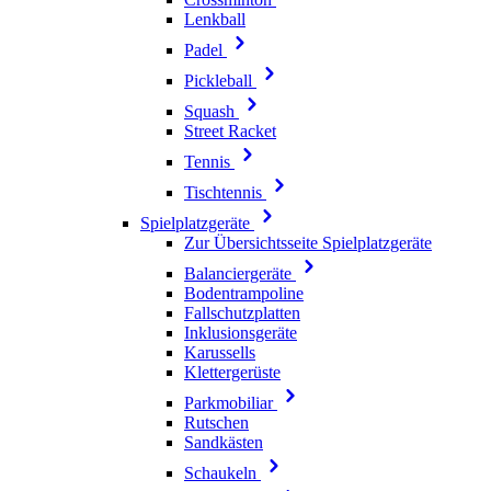
Lenkball
Padel
Pickleball
Squash
Street Racket
Tennis
Tischtennis
Spielplatzgeräte
Zur Übersichtsseite Spielplatzgeräte
Balanciergeräte
Bodentrampoline
Fallschutzplatten
Inklusionsgeräte
Karussells
Klettergerüste
Parkmobiliar
Rutschen
Sandkästen
Schaukeln