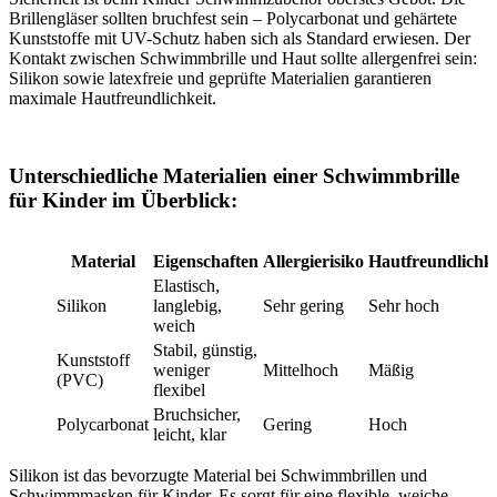
Brillengläser sollten bruchfest sein – Polycarbonat und gehärtete
Kunststoffe mit UV-Schutz haben sich als Standard erwiesen. Der
Kontakt zwischen Schwimmbrille und Haut sollte allergenfrei sein:
Silikon sowie latexfreie und geprüfte Materialien garantieren
maximale Hautfreundlichkeit.
Unterschiedliche Materialien einer Schwimmbrille
für Kinder im Überblick:
Material
Eigenschaften
Allergierisiko
Hautfreundlichke
Elastisch,
Silikon
langlebig,
Sehr gering
Sehr hoch
weich
Stabil, günstig,
Kunststoff
weniger
Mittelhoch
Mäßig
(PVC)
flexibel
Bruchsicher,
Polycarbonat
Gering
Hoch
leicht, klar
Silikon ist das bevorzugte Material bei Schwimmbrillen und
Schwimmmasken für Kinder. Es sorgt für eine flexible, weiche