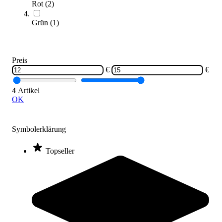
Rot
(
2
)
(
4
Artikel)
Grün
(
1
)
Unser Ratgeber unterstützt Sie dabei, die passende
Kinderschwimmbrille für Training, Freizeit oder Verein
auszuwählen.
Preis
€
€
Zum Ratgeber
Kategorien & Filter
4 Artikel
OK
Sortieren nach
Symbolerklärung
Topseller