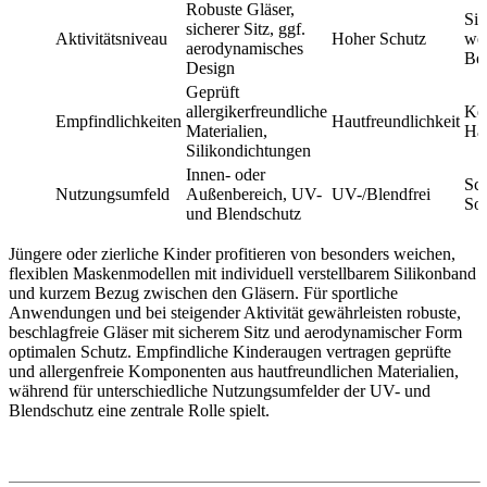
Robuste Gläser,
Sic
sicherer Sitz, ggf.
Aktivitätsniveau
Hoher Schutz
we
aerodynamisches
Be
Design
Geprüft
allergikerfreundliche
Ke
Empfindlichkeiten
Hautfreundlichkeit
Materialien,
Ha
Silikondichtungen
Innen- oder
Sch
Nutzungsumfeld
Außenbereich, UV-
UV-/Blendfrei
So
und Blendschutz
Jüngere oder zierliche Kinder profitieren von besonders weichen,
flexiblen Maskenmodellen mit individuell verstellbarem Silikonband
und kurzem Bezug zwischen den Gläsern. Für sportliche
Anwendungen und bei steigender Aktivität gewährleisten robuste,
beschlagfreie Gläser mit sicherem Sitz und aerodynamischer Form
optimalen Schutz. Empfindliche Kinderaugen vertragen geprüfte
und allergenfreie Komponenten aus hautfreundlichen Materialien,
während für unterschiedliche Nutzungsumfelder der UV- und
Blendschutz eine zentrale Rolle spielt.