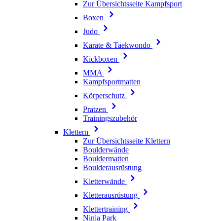
Zur Übersichtsseite Kampfsport
Boxen
Judo
Karate & Taekwondo
Kickboxen
MMA
Kampfsportmatten
Körperschutz
Pratzen
Trainingszubehör
Klettern
Zur Übersichtsseite Klettern
Boulderwände
Bouldermatten
Boulderausrüstung
Kletterwände
Kletterausrüstung
Klettertraining
Ninja Park