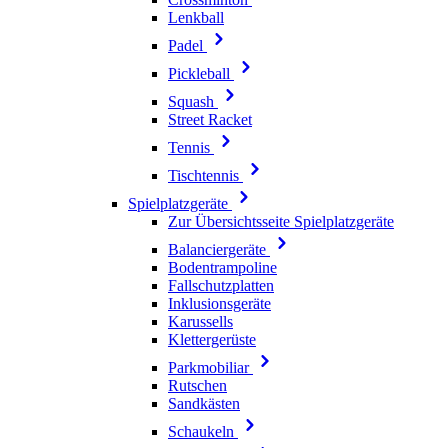
Lenkball
Padel
Pickleball
Squash
Street Racket
Tennis
Tischtennis
Spielplatzgeräte
Zur Übersichtsseite Spielplatzgeräte
Balanciergeräte
Bodentrampoline
Fallschutzplatten
Inklusionsgeräte
Karussells
Klettergerüste
Parkmobiliar
Rutschen
Sandkästen
Schaukeln