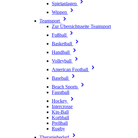
Spielanlagen
Wippen
Teamsport
Zur Übersichtsseite Teamsport
Fußball
Basketball
Handball
Volleyball
American Football
Baseball
Beach Sports
Faustball
Hockey
Intercrosse
Kin-Ball
Korbball
Prellball
Rugby
Therapiebedarf