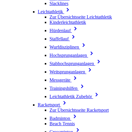
Slacklines
Leichtathletik
Zur Übersichtsseite Leichtathletik
Kinderleichtathletik
Hürdenlauf
Staffellauf
Wurfdisziplinen
Hochsprunganlagen
Stabhochsprunganlagen
Weitsprunganlagen
Messgeräte
Trainingshilfen
Leichtathletik Zubehör
Racketsport
Zur Übersichtsseite Racketsport
Badminton
Beach Tennis
Crossminton